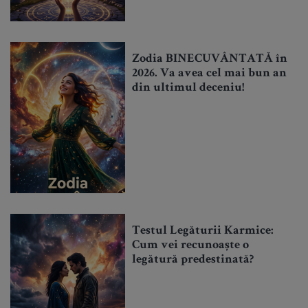
Zodia BINECUVÂNTATĂ în
2026. Va avea cel mai bun an
din ultimul deceniu!
Testul Legăturii Karmice:
Cum vei recunoaște o
legătură predestinată?