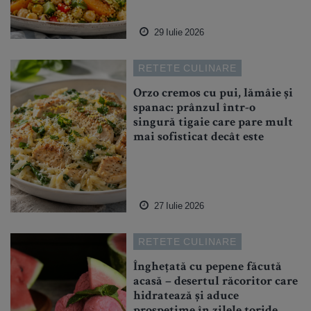
29 Iulie 2026
RETETE CULINARE
Orzo cremos cu pui, lămâie și
spanac: prânzul într-o
singură tigaie care pare mult
mai sofisticat decât este
27 Iulie 2026
RETETE CULINARE
Înghețată cu pepene făcută
acasă – desertul răcoritor care
hidratează și aduce
prospețime în zilele toride