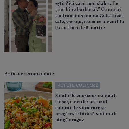
ești! Zici că ai mai slăbit. Te
ține bine bărbatul.” Ce mesaj
i-a transmis mama Geta fiicei
sale, Getuța, după ce a venit la
ea cu flori de 8 martie
Articole recomandate
RETETE CULINARE
Salată de couscous cu năut,
caise și mentă: prânzul
colorat de vară care se
pregătește fără să stai mult
lângă aragaz