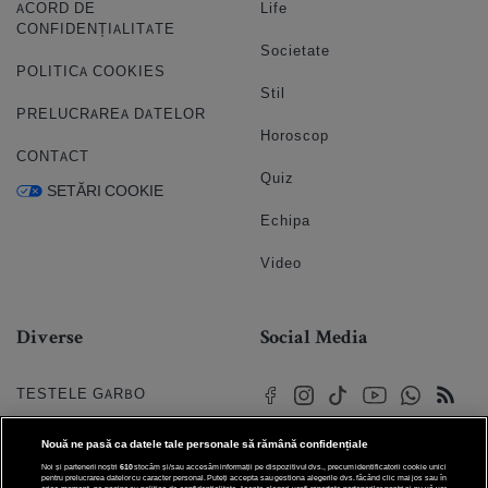
ACORD DE
Life
CONFIDENȚIALITATE
Societate
POLITICA COOKIES
Stil
PRELUCRAREA DATELOR
Horoscop
CONTACT
Quiz
SETĂRI COOKIE
Echipa
Video
Diverse
Social Media
TESTELE GARBO
HOROSCOP
Nouă ne pasă ca datele tale personale să rămână confidențiale
Noi și partenerii noștri
610
stocăm și/sau accesăm informații pe dispozitivul dvs., precum identificatorii cookie unici
HOROSCOPUL IUBIRII
pentru prelucrarea datelor cu caracter personal. Puteți accepta sau gestiona alegerile dvs. făcând clic mai jos sau în