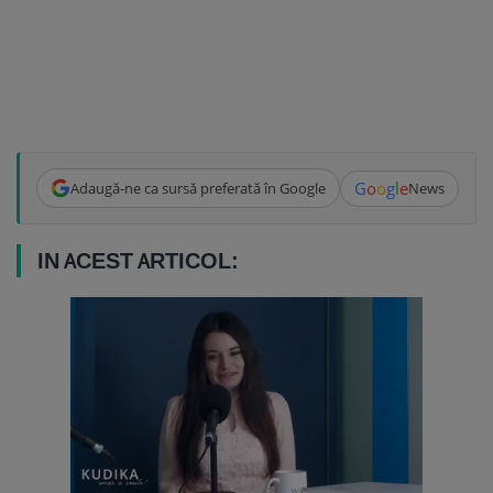
G
o
o
g
l
e
Adaugă-ne ca sursă preferată în Google
News
IN ACEST ARTICOL: