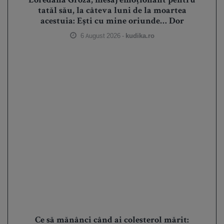
Loredana Groza, mesaj emoționant pentru
tatăl său, la câteva luni de la moartea
acestuia: Ești cu mine oriunde… Dor
6 August 2026 -
kudika.ro
Ce să mănânci când ai colesterol mărit: