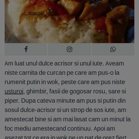
Am luat unul dulce acrisor si unul iute. Aveam
niste carnita de curcan pe care am pus-o la
rumenit putin in wok, peste care am pus niste
usturoi
, ghimbir, fasii de gogosar rosu, sare si
piper. Dupa cateva minute am pus si putin din
sosul dulce-acrisor si un strop de sos iute, am
amestecat bine si am mai lasat cam un minut la
foc mediu amestecand continuu. Apoi am
asezat tot ce era in wok pe un pat de orez fiert.