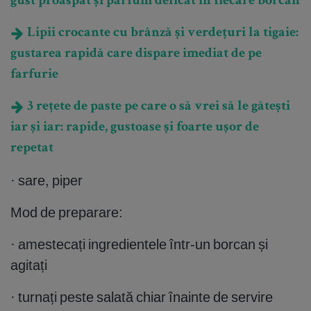
gust proaspăt și parfum delicat în fiecare borcan
Lipii crocante cu brânză și verdețuri la tigaie:
gustarea rapidă care dispare imediat de pe
farfurie
3 rețete de paste pe care o să vrei să le gătești
iar și iar: rapide, gustoase și foarte ușor de
repetat
· sare, piper
Mod de preparare:
· amestecați ingredientele într-un borcan și
agitați
· turnați peste salată chiar înainte de servire