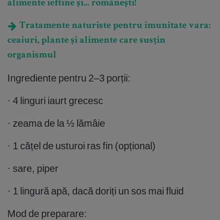
alimente ieftine și... românești!
Tratamente naturiste pentru imunitate vara:
ceaiuri, plante și alimente care susțin
organismul
Ingrediente pentru 2–3 porții:
· 4 linguri iaurt grecesc
· zeama de la ½ lămâie
· 1 cățel de usturoi ras fin (opțional)
· sare, piper
· 1 lingură apă, dacă doriți un sos mai fluid
Mod de preparare: