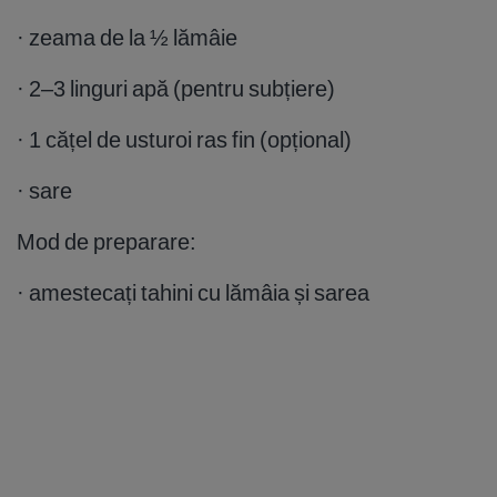
· zeama de la ½ lămâie
· 2–3 linguri apă (pentru subțiere)
· 1 cățel de usturoi ras fin (opțional)
· sare
Mod de preparare:
· amestecați tahini cu lămâia și sarea