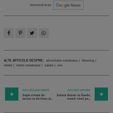
Abonează-te pe
ALTE ARTICOLE DESPRE:
alimentatie sanatoasa
dressing
retete
retete sanatoase
salata
sos
Articolul precedent
Articolul urmator
Supă-cremă de
Salată densă cu fasole,
iarnă cu dovleac și...
trend viral pe...