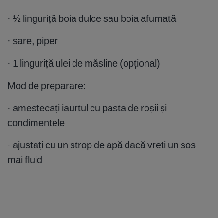
· ½ linguriță boia dulce sau boia afumată
· sare, piper
· 1 linguriță ulei de măsline (opțional)
Mod de preparare:
· amestecați iaurtul cu pasta de roșii și
condimentele
· ajustați cu un strop de apă dacă vreți un sos
mai fluid