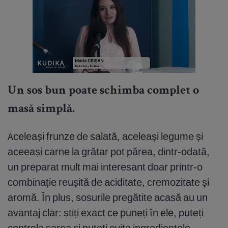
Un sos bun poate schimba complet o
masă simplă.
Aceleași frunze de salată, aceleași legume și
aceeași carne la grătar pot părea, dintr-odată,
un preparat mult mai interesant doar printr-o
combinație reușită de aciditate, cremozitate și
aromă. În plus, sosurile pregătite acasă au un
avantaj clar: știți exact ce puneți în ele, puteți
controla sarea și puteți evita ingredientele