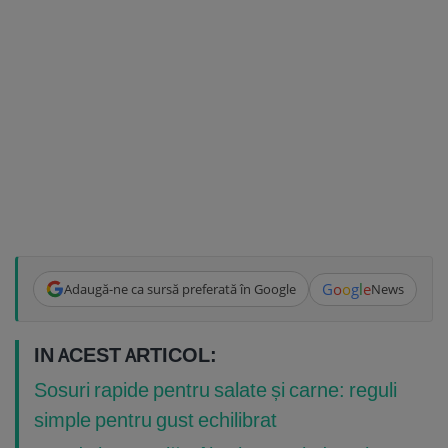
G
o
o
g
l
e
Adaugă-ne ca sursă preferată în Google
News
IN ACEST ARTICOL:
Sosuri rapide pentru salate și carne: reguli
simple pentru gust echilibrat