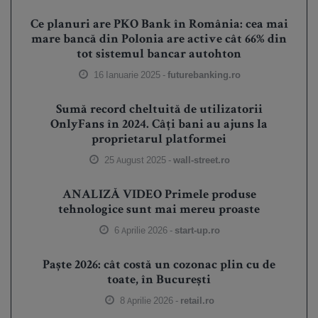
Ce planuri are PKO Bank în România: cea mai
mare bancă din Polonia are active cât 66% din
tot sistemul bancar autohton
16 Ianuarie 2025 -
futurebanking.ro
Sumă record cheltuită de utilizatorii
OnlyFans în 2024. Câți bani au ajuns la
proprietarul platformei
25 August 2025 -
wall-street.ro
ANALIZĂ VIDEO Primele produse
tehnologice sunt mai mereu proaste
6 Aprilie 2026 -
start-up.ro
Paște 2026: cât costă un cozonac plin cu de
toate, în București
8 Aprilie 2026 -
retail.ro