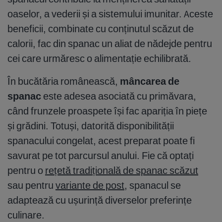
oaselor, a vederii și a sistemului imunitar. Aceste
beneficii, combinate cu conținutul scăzut de
calorii, fac din spanac un aliat de nădejde pentru
cei care urmăresc o alimentație echilibrată.
În bucătăria românească,
mâncarea de
spanac
este adesea asociată cu primăvara,
când frunzele proaspete își fac apariția în piețe
și grădini. Totuși, datorită disponibilității
spanacului congelat, acest preparat poate fi
savurat pe tot parcursul anului. Fie că optați
pentru o
rețetă tradițională de spanac scăzut
sau pentru
variante de post
, spanacul se
adaptează cu ușurință diverselor preferințe
culinare.