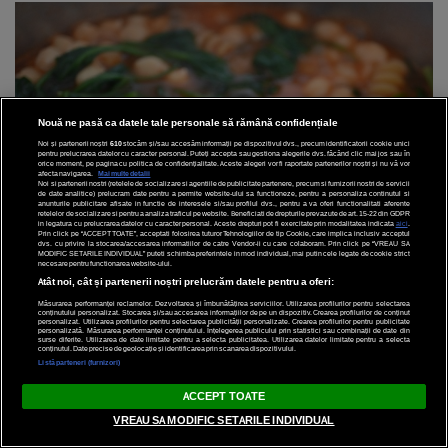
Nouă ne pasă ca datele tale personale să rămână confidențiale
Noi și partenerii noștri
610
stocăm și/sau accesăm informații pe dispozitivul dvs., precum identificatorii cookie unici
pentru prelucrarea datelor cu caracter personal. Puteți accepta sau gestiona alegerile dvs. făcând clic mai jos sau în
orice moment, pe pagina cu politica de confidențialitate. Aceste alegeri vor fi raportate partenerilor noștri și nu vă vor
afecta navigarea.
Mai multe detalii
Noi si partenerii nostri (retelele de socializare si agentiile de publicitate partenere, precum si furnizorii nostri de servicii
de date analitice) prelucram date pentru a permite website-ului sa functioneze, pentru a personaliza continutul si
anunturile publicitare afisate in functie de interesele si/sau profilul dvs., pentru a va oferi functionalitati aferente
retelelor de socializare si pentru a analiza traficul pe website. Beneficiati de drepturile prevazute de art. 15-22 din GDPR
in legatura cu prelucrarea datelor cu caracter personal. Aceste drepturi pot fi exercitate prin modalitatea indicata
aici
.
Prin click pe “ACCEPT TOATE”, acceptati folosirea tuturor Tehnologiilor de tip Cookie, care implica inclusiv acceptul
dvs. cu privire la stocarea/accesarea informatiilor de catre Vendor-ii cu care colaboram. Prin click pe “VREAU SA
MODIFIC SETARILE INDIVIDUAL” puteti schimba preferintele in mod individual, mai putin cele legate de cookie strict
necesare pentru functionarea website-ului.
Atât noi, cât și partenerii noștri prelucrăm datele pentru a oferi:
Măsurarea performanței reclamelor. Dezvoltarea și îmbunătățirea serviciilor. Utilizarea profilurilor pentru selectarea
conținutului personalizat. Stocarea și/sau accesarea informațiilor de pe un dispozitiv. Crearea profilurilor de conținut
personalizat. Utilizarea profilurilor pentru selectarea publicității personalizate. Crearea profilurilor pentru publicitate
personalizată. Măsurarea performanței conținutului. Înțelegerea publicului prin statistici sau combinații de date din
surse diferite. Utilizarea de date limitate pentru a selecta publicitatea. Utilizarea datelor limitate pentru a selecta
conținutul. Date precise de geolocație și identificarea prin scanarea dispozitivului.
Listă parteneri (furnizori)
LIVE
ACCEPT TOATE
Foto:
Maria Correia
/
Shutterstock
VREAU SA MODIFIC SETARILE INDIVIDUAL
Prepararea mâncării de