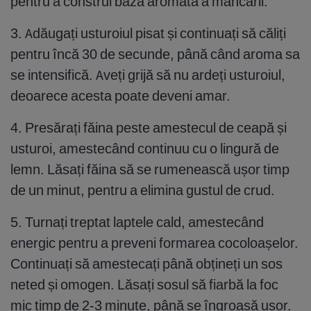
pentru a construi baza aromată a mâncării.
3. Adăugați usturoiul pisat și continuați să căliți
pentru încă 30 de secunde, până când aroma sa
se intensifică. Aveți grijă să nu ardeți usturoiul,
deoarece acesta poate deveni amar.
4. Presărați făina peste amestecul de ceapă și
usturoi, amestecând continuu cu o lingură de
lemn. Lăsați făina să se rumenească ușor timp
de un minut, pentru a elimina gustul de crud.
5. Turnați treptat laptele cald, amestecând
energic pentru a preveni formarea cocoloașelor.
Continuați să amestecați până obțineți un sos
neted și omogen. Lăsați sosul să fiarbă la foc
mic timp de 2-3 minute, până se îngroașă ușor.