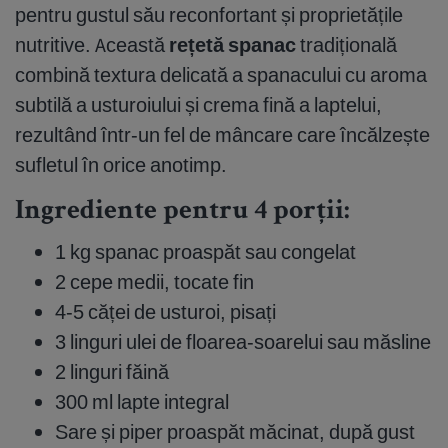
pentru gustul său reconfortant și proprietățile
nutritive. Această
rețetă spanac
tradițională
combină textura delicată a spanacului cu aroma
subtilă a usturoiului și crema fină a laptelui,
rezultând într-un fel de mâncare care încălzește
sufletul în orice anotimp.
Ingrediente pentru 4 porții:
1 kg spanac proaspăt sau congelat
2 cepe medii, tocate fin
4-5 căței de usturoi, pisați
3 linguri ulei de floarea-soarelui sau măsline
2 linguri făină
300 ml lapte integral
Sare și piper proaspăt măcinat, după gust