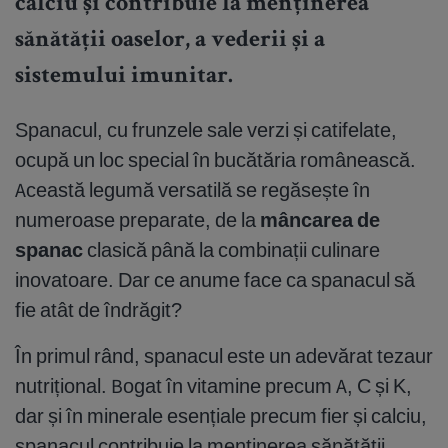
calciu și contribuie la menținerea
sănătății oaselor, a vederii și a
sistemului imunitar.
Spanacul, cu frunzele sale verzi și catifelate,
ocupă un loc special în bucătăria românească.
Această legumă versatilă se regăsește în
numeroase preparate, de la
mâncarea de
spanac
clasică până la combinații culinare
inovatoare. Dar ce anume face ca spanacul să
fie atât de îndrăgit?
În primul rând, spanacul este un adevărat tezaur
nutrițional. Bogat în vitamine precum A, C și K,
dar și în minerale esențiale precum fier și calciu,
spanacul contribuie la menținerea sănătății