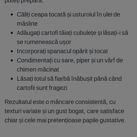
puteți prepara:
Căliți ceapa tocată și usturoiul în ulei de
măsline
Adăugați cartofi tăiați cubulețe și lăsați-i să
se rumenească ușor
Incorporați spanacul opărit și tocat
Condimentați cu sare, piper și un vârf de
chimen măcinat
Lăsați totul să fiarbă înăbușit până când
cartofii sunt fragezi
Rezultatul este o mâncare consistentă, cu
texturi variate și un gust bogat, care satisface
chiar și cele mai pretențioase papile gustative.