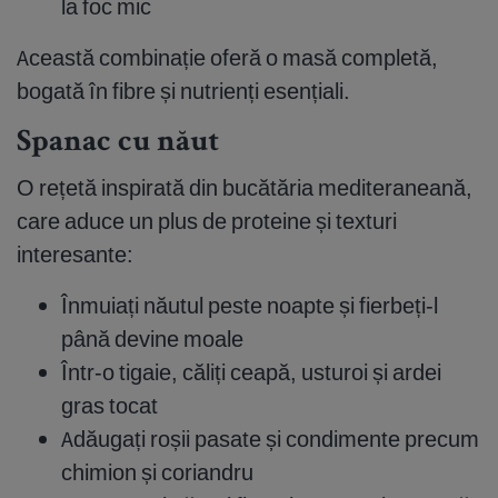
la foc mic
Această combinație oferă o masă completă,
bogată în fibre și nutrienți esențiali.
Spanac cu năut
O rețetă inspirată din bucătăria mediteraneană,
care aduce un plus de proteine și texturi
interesante:
Înmuiați năutul peste noapte și fierbeți-l
până devine moale
Într-o tigaie, căliți ceapă, usturoi și ardei
gras tocat
Adăugați roșii pasate și condimente precum
chimion și coriandru