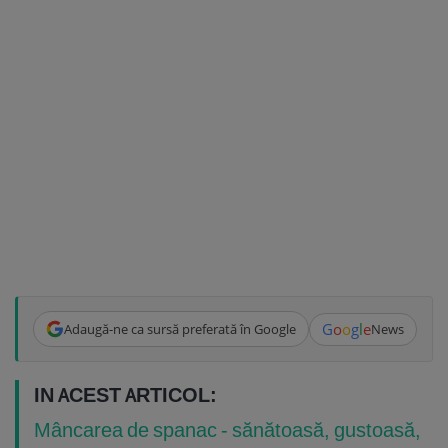
G
o
o
g
l
e
Adaugă-ne ca sursă preferată în Google
News
IN ACEST ARTICOL:
Mâncarea de spanac - sănătoasă, gustoasă,