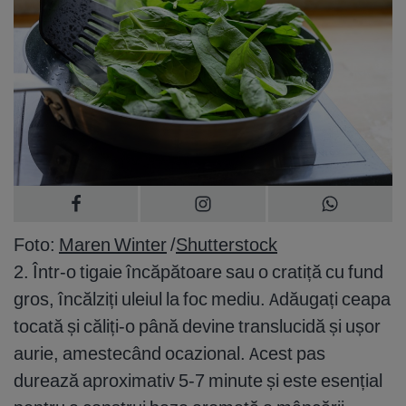
Foto:
Maren Winter
/
Shutterstock
2. Într-o tigaie încăpătoare sau o cratiță cu fund
gros, încălziți uleiul la foc mediu. Adăugați ceapa
tocată și căliți-o până devine translucidă și ușor
aurie, amestecând ocazional. Acest pas
durează aproximativ 5-7 minute și este esențial