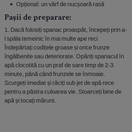
Opțional: un vârf de nucșoară rasă
Pașii de preparare:
1. Dacă folosiți spanac proaspăt, începeți prin a-
l spăla temeinic în mai multe ape reci.
Îndepărtați codițele groase și orice frunze
îngălbenite sau deteriorate. Opăriți spanacul în
apă clocotită cu un praf de sare timp de 2-3
minute, până când frunzele se înmoaie.
Scurgeți imediat și răciți sub jet de apă rece
pentru a păstra culoarea vie. Stoarceți bine de
apă și tocați mărunt.