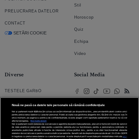
Stil
PRELUCRAREA DATELOR
Horoscop
CONTACT
Quiz
SETĂRI COOKIE
Echipa
Video
Diverse
Social Media
TESTELE GARBO
HOROSCOP
Nouă ne pasă ca datele tale personale să rămână confidențiale
Noi și partenerii noștri
610
stocăm și/sau accesăm informații pe dispozitivul dvs., precum identificatorii cookie unici
HOROSCOPUL IUBIRII
pentru prelucrarea datelor cu caracter personal. Puteți accepta sau gestiona alegerile dvs. făcând clic mai jos sau în
orice moment, pe pagina cu politica de confidențialitate. Aceste alegeri vor fi raportate partenerilor noștri și nu vă vor
afecta navigarea.
Mai multe detalii
Noi si partenerii nostri (retelele de socializare si agentiile de publicitate partenere, precum si furnizorii nostri de servicii
© 2026 Internet Corp SRL
FORUMURI
de date analitice) prelucram date pentru a permite website-ului sa functioneze, pentru a personaliza continutul si
Toate drepturile rezervate
anunturile publicitare afisate in functie de interesele si/sau profilul dvs., pentru a va oferi functionalitati aferente
retelelor de socializare si pentru a analiza traficul pe website. Beneficiati de drepturile prevazute de art. 15-22 din GDPR
in legatura cu prelucrarea datelor cu caracter personal. Aceste drepturi pot fi exercitate prin modalitatea indicata
aici
.