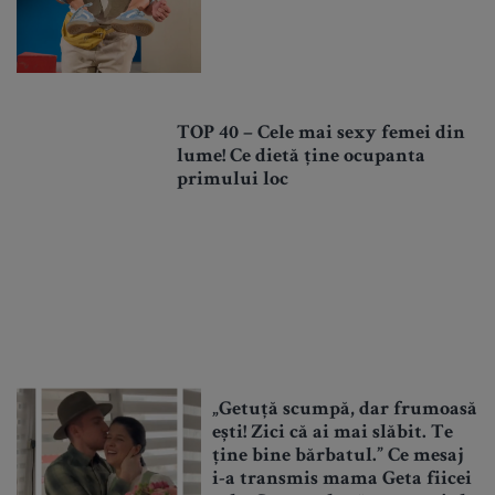
TOP 40 – Cele mai sexy femei din
lume! Ce dietă ține ocupanta
primului loc
„Getuță scumpă, dar frumoasă
ești! Zici că ai mai slăbit. Te
ține bine bărbatul.” Ce mesaj
i-a transmis mama Geta fiicei