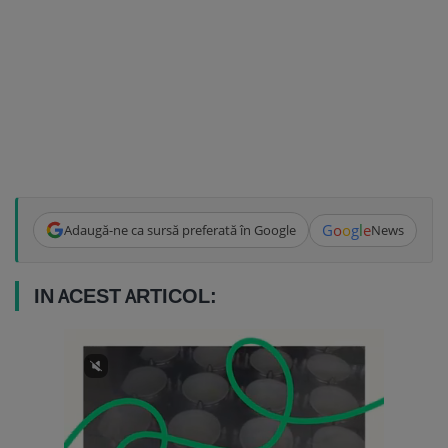
G
o
o
g
l
e
Adaugă-ne ca sursă preferată în Google
News
IN ACEST ARTICOL: