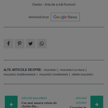
Garbo - Arta de a trăi frumos!
Abonează-te pe
ALTE ARTICOLE DESPRE:
mucenici
mucenici cu nuca
mucenici moldovenesti
mucenici muntenesti
retete mucenici
Articolul precedent
Articolul
urmator
Cea mai usoara reteta de
clatite din...
Ce gatim in