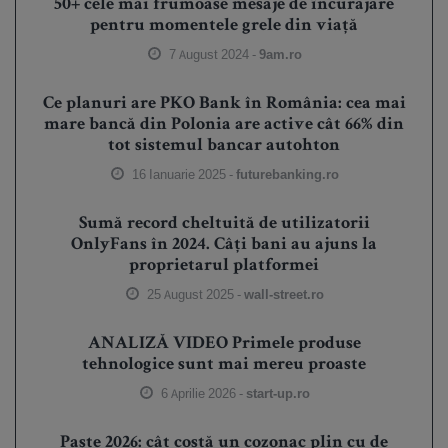
50+ cele mai frumoase mesaje de încurajare
pentru momentele grele din viață
7 August 2024 -
9am.ro
Ce planuri are PKO Bank în România: cea mai
mare bancă din Polonia are active cât 66% din
tot sistemul bancar autohton
16 Ianuarie 2025 -
futurebanking.ro
Sumă record cheltuită de utilizatorii
OnlyFans în 2024. Câți bani au ajuns la
proprietarul platformei
25 August 2025 -
wall-street.ro
ANALIZĂ VIDEO Primele produse
tehnologice sunt mai mereu proaste
6 Aprilie 2026 -
start-up.ro
Paște 2026: cât costă un cozonac plin cu de