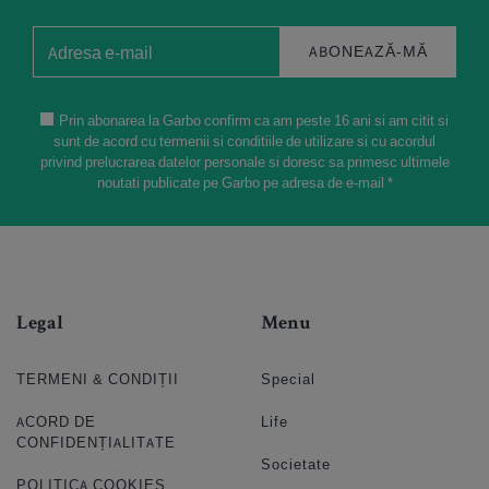
ABONEAZĂ-MĂ
Prin abonarea la Garbo confirm ca am peste 16 ani si am citit si
sunt de acord cu termenii si conditiile de utilizare si cu acordul
privind prelucrarea datelor personale si doresc sa primesc ultimele
noutati publicate pe Garbo pe adresa de e-mail *
Legal
Menu
TERMENI & CONDIȚII
Special
ACORD DE
Life
CONFIDENȚIALITATE
Societate
POLITICA COOKIES