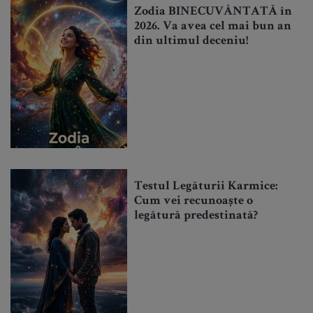
Zodia BINECUVÂNTATĂ în
2026. Va avea cel mai bun an
din ultimul deceniu!
Testul Legăturii Karmice:
Cum vei recunoaște o
legătură predestinată?