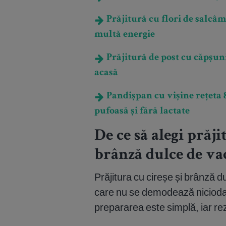
Prăjitură cu flori de salcâm
multă energie
Prăjitură de post cu căpșuni
acasă
Pandișpan cu vișine rețeta 8
pufoasă și fără lactate
De ce să alegi prăji
brânză dulce de va
Prăjitura cu cireșe și brânză d
care nu se demodează niciodat
prepararea este simplă, iar re