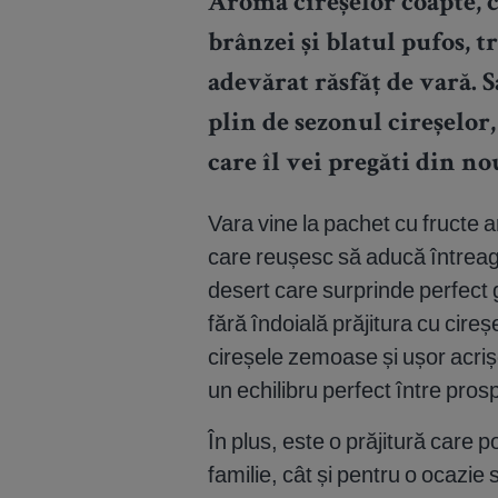
Aroma cireșelor coapte, c
brânzei și blatul pufos, 
adevărat răsfăț de vară. S
plin de sezonul cireșelor,
care îl vei pregăti din n
Vara vine la pachet cu fructe a
care reușesc să aducă întreag
desert care surprinde perfect 
fără îndoială prăjitura cu cire
cireșele zemoase și ușor acrișo
un echilibru perfect între pros
În plus, este o prăjitură care p
familie, cât și pentru o ocazie