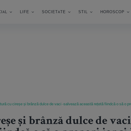
IAL
LIFE
SOCIETATE
STIL
HOROSCOP
itură cu cireșe și brânză dulce de vaci -salvează această rețetă fiindcă o să o pre
reșe și brânză dulce de vaci