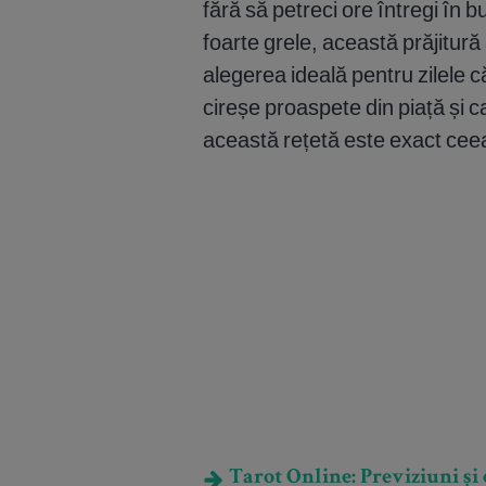
fără să petreci ore întregi în 
foarte grele, această prăjitură 
alegerea ideală pentru zilele 
cireșe proaspete din piață și ca
această rețetă este exact ceea 
Tarot Online: Previziuni și e