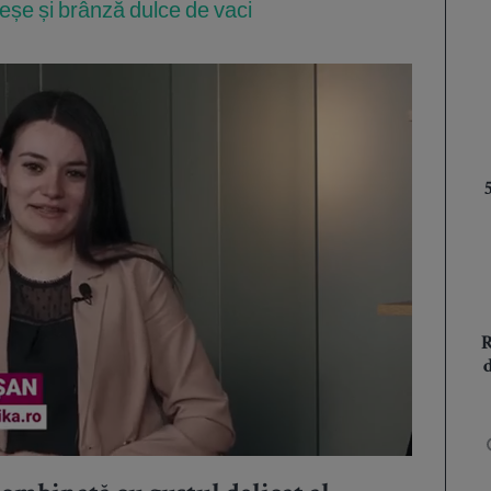
reșe și brânză dulce de vaci