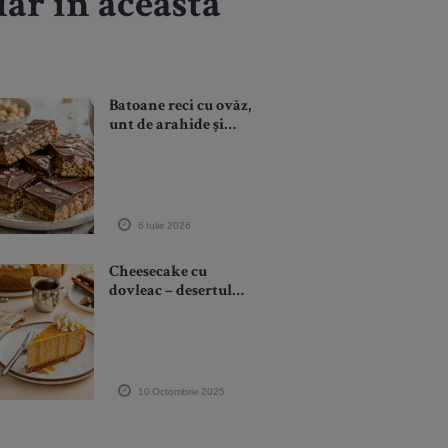
 iar în această
Batoane reci cu ovăz,
unt de arahide și
ciocolată: gustarea
fără coacere care se
taie perfect
6 Iulie 2026
Cheesecake cu
dovleac – desertul
cremos de toamnă
care cucerește
internetul
10 Octombrie 2025