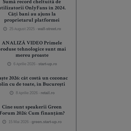
Sumă record cheltuită de
utilizatorii OnlyFans în 2024.
Câți bani au ajuns la
proprietarul platformei
25 August 2025 -
wall-street.ro
ANALIZĂ VIDEO Primele
produse tehnologice sunt mai
mereu proaste
6 Aprilie 2026 -
start-up.ro
aște 2026: cât costă un cozonac
plin cu de toate, în București
8 Aprilie 2026 -
retail.ro
Cine sunt speakerii Green
Forum 2026: Cum finanțăm?
15 Mai 2026 -
green.start-up.ro