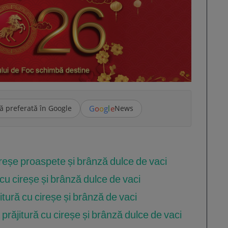
G
o
o
g
l
e
ă preferată în Google
News
cireșe proaspete și brânză dulce de vaci
 cu cireșe și brânză dulce de vaci
tură cu cireșe și brânză de vaci
prăjitură cu cireșe și brânză dulce de vaci