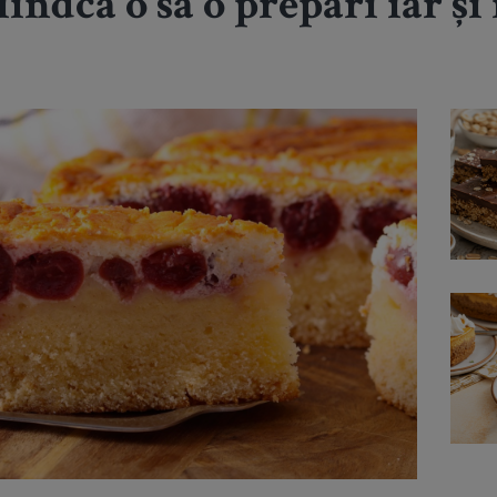
iindcă o să o prepari iar și