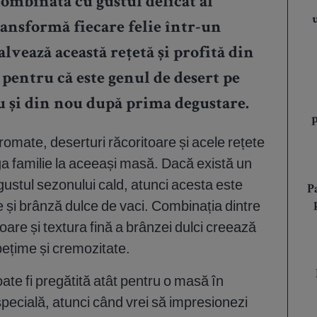
ombinată cu gustul delicat al
transformă fiecare felie într-un
alvează această rețetă și profită din
 pentru că este genul de desert pe
ou și din nou după prima degustare.
romate, deserturi răcoritoare și acele rețete
a familie la aceeași masă. Dacă există un
gustul sezonului cald, atunci acesta este
P
șe și brânză dulce de vaci. Combinația dintre
are și textura fină a brânzei dulci creează
pețime și cremozitate.
oate fi pregătită atât pentru o masă în
 specială, atunci când vrei să impresionezi