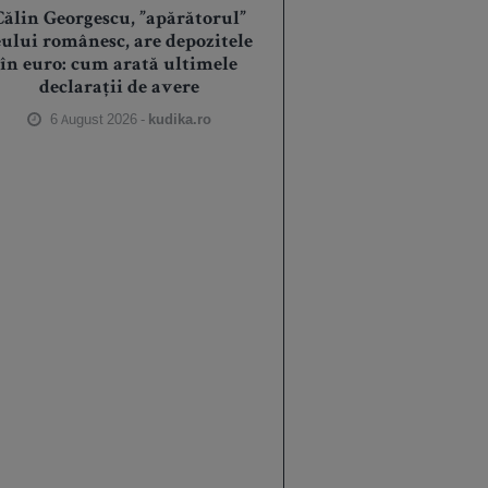
Călin Georgescu, ”apărătorul”
eului românesc, are depozitele
în euro: cum arată ultimele
declarații de avere
6 August 2026 -
kudika.ro