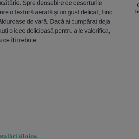
bucătărie. Spre deosebire de deserturile
are o textură aerată și un gust delicat, fiind
l
călduroase de vară. Dacă ai cumpărat deja
uți o idee delicioasă pentru a le valorifica,
ce îți trebuie.
talări zilnice.