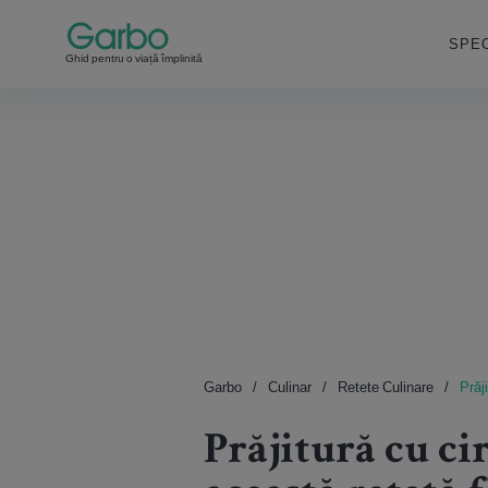
SPEC
Ghid pentru o viață împlinită
Garbo
Culinar
Retete Culinare
Prăj
Prăjitură cu ci