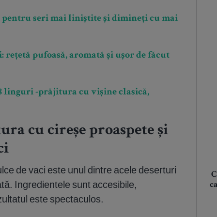
 pentru seri mai liniștite și dimineți cu mai
: rețetă pufoasă, aromată și ușor de făcut
 linguri -prăjitura cu vișine clasică,
tura cu cireșe proaspete și
ci
ulce de vaci este unul dintre acele deserturi
C
ă. Ingredientele sunt accesibile,
c
zultatul este spectaculos.