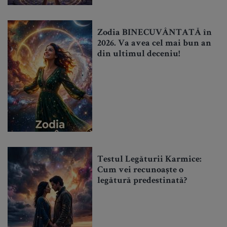
Zodia BINECUVÂNTATĂ în
2026. Va avea cel mai bun an
din ultimul deceniu!
Testul Legăturii Karmice:
Cum vei recunoaște o
legătură predestinată?