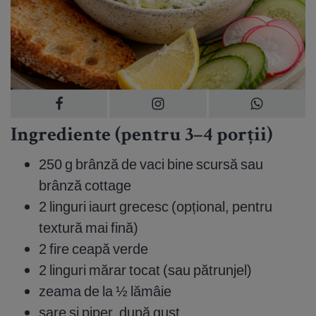
Ingrediente (pentru 3–4 porții)
250 g brânză de vaci bine scursă sau
brânză cottage
2 linguri iaurt grecesc (opțional, pentru
textură mai fină)
2 fire ceapă verde
2 linguri mărar tocat (sau pătrunjel)
zeama de la ½ lămâie
sare și piper, după gust