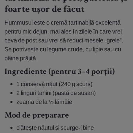
foarte ușor de făcut
Hummusul este o cremă tartinabilă excelentă
pentru mic dejun, mai ales în zilele în care vrei
ceva de post sau vrei să reduci mesele „grele”.
Se potrivește cu legume crude, cu lipie sau cu
pâine prăjită.
Ingrediente (pentru 3–4 porții)
1 conservă năut (240 g scurs)
2 linguri tahini (pastă de susan)
zeama de la ½ lămâie
Mod de preparare
clătește năutul și scurge-l bine