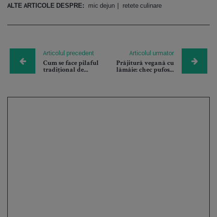
ALTE ARTICOLE DESPRE:
mic dejun
retete culinare
Articolul precedent
Articolul urmator
Cum se face pilaful
Prăjitură vegană cu
tradițional de...
lămâie: chec pufos...