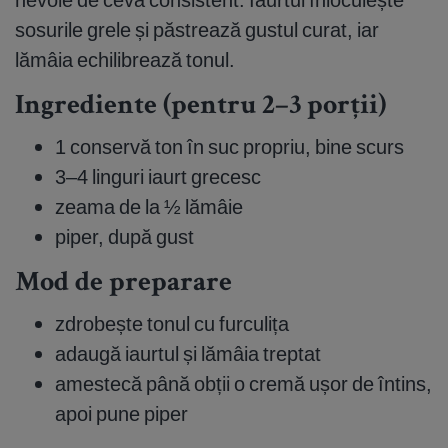
sosurile grele și păstrează gustul curat, iar
lămâia echilibrează tonul.
Ingrediente (pentru 2–3 porții)
1 conservă ton în suc propriu, bine scurs
3–4 linguri iaurt grecesc
zeama de la ½ lămâie
piper, după gust
Mod de preparare
zdrobește tonul cu furculița
adaugă iaurtul și lămâia treptat
amestecă până obții o cremă ușor de întins,
apoi pune piper