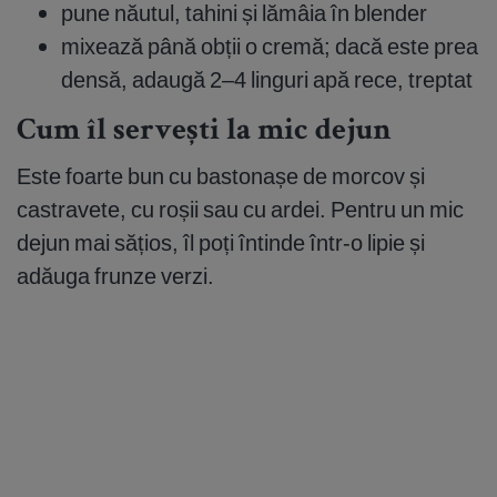
pune năutul, tahini și lămâia în blender
mixează până obții o cremă; dacă este prea
densă, adaugă 2–4 linguri apă rece, treptat
Cum îl servești la mic dejun
Este foarte bun cu bastonașe de morcov și
castravete, cu roșii sau cu ardei. Pentru un mic
dejun mai sățios, îl poți întinde într-o lipie și
adăuga frunze verzi.