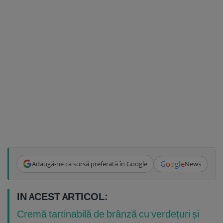
G
o
o
g
l
e
Adaugă-ne ca sursă preferată în Google
News
IN ACEST ARTICOL:
Cremă tartinabilă de brânză cu verdețuri și