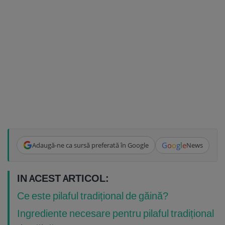
G
o
o
g
l
e
Adaugă-ne ca sursă preferată în Google
News
IN ACEST ARTICOL:
Ce este pilaful tradițional de găină?
Ingrediente necesare pentru pilaful tradițional