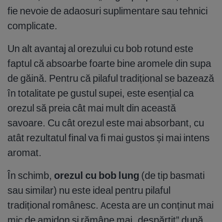
fie nevoie de adaosuri suplimentare sau tehnici
complicate.
Un alt avantaj al orezului cu bob rotund este
faptul că absoarbe foarte bine aromele din supa
de găină. Pentru că pilaful tradițional se bazează
în totalitate pe gustul supei, este esențial ca
orezul să preia cât mai mult din această
savoare. Cu cât orezul este mai absorbant, cu
atât rezultatul final va fi mai gustos și mai intens
aromat.
În schimb,
orezul cu bob lung
(de tip basmati
sau similar) nu este ideal pentru pilaful
tradițional românesc. Acesta are un conținut mai
mic de amidon și rămâne mai „despărțit” după