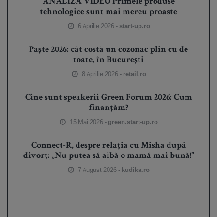
ANALIZĂ VIDEO Primele produse
tehnologice sunt mai mereu proaste
6 Aprilie 2026 -
start-up.ro
Paște 2026: cât costă un cozonac plin cu de
toate, în București
8 Aprilie 2026 -
retail.ro
Cine sunt speakerii Green Forum 2026: Cum
finanțăm?
15 Mai 2026 -
green.start-up.ro
Connect-R, despre relația cu Misha după
divorț: „Nu putea să aibă o mamă mai bună!”
7 August 2026 -
kudika.ro