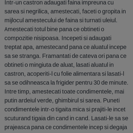
Intr-un castron adaugati faina impreuna cu
sarea si negrilica, amestecati, faceti o gropita in
mijlocul amestecului de faina si turnati uleiul.
Amestecati totul bine pana ce obtineti o
compozitie nisipoasa. Incepeti si adaugati
treptat apa, amestecand pana ce aluatul incepe
sa se stranga. Framantati de cateva ori pana ce
obtineti o mingiuta de aluat, lasati aluatul in
castron, acoperiti-l cu folie alimentara si lasati-l
sa se odihneasca la frigider pentru 30 de minute.
Intre timp, amestecati toate condimentele, mai
putin ardeiul verde, ghimbirul si sarea. Puneti
condimentele intr-o tigaita mica si prajiti-le incet
scuturand tigaia din cand in cand. Lasati-le sa se
prajeasca pana ce condimentele incep si degaja