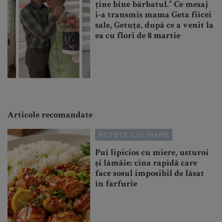
ține bine bărbatul.” Ce mesaj
i-a transmis mama Geta fiicei
sale, Getuța, după ce a venit la
ea cu flori de 8 martie
Articole recomandate
RETETE CULINARE
Pui lipicios cu miere, usturoi
și lămâie: cina rapidă care
face sosul imposibil de lăsat
în farfurie