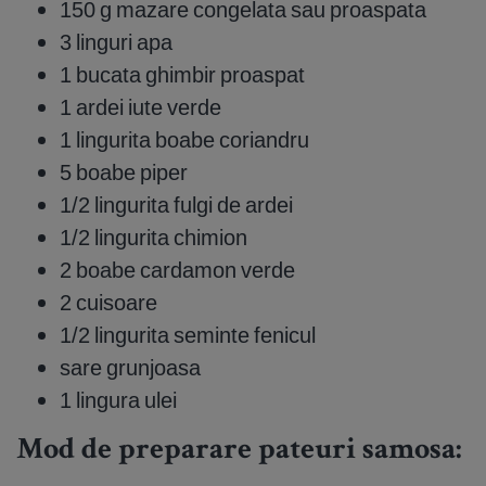
150 g mazare congelata sau proaspata
3 linguri apa
1 bucata ghimbir proaspat
1 ardei iute verde
1 lingurita boabe coriandru
5 boabe piper
1/2 lingurita fulgi de ardei
1/2 lingurita chimion
2 boabe cardamon verde
2 cuisoare
1/2 lingurita seminte fenicul
sare grunjoasa
1 lingura ulei
Mod de preparare pateuri samosa: