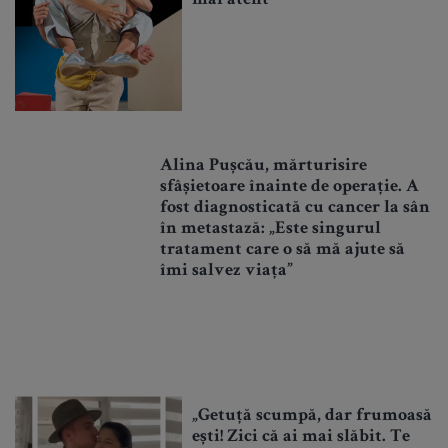
mai atent
Alina Pușcău, mărturisire
sfâșietoare înainte de operație. A
fost diagnosticată cu cancer la sân
în metastază: „Este singurul
tratament care o să mă ajute să
îmi salvez viața”
„Getuță scumpă, dar frumoasă
ești! Zici că ai mai slăbit. Te