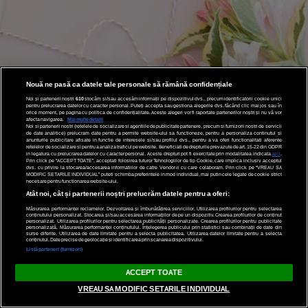
Nouă ne pasă ca datele tale personale să rămână confidențiale
Noi și partenerii noștri
610
stocăm și/sau accesăm informații pe dispozitivul dvs., precum identificatorii cookie unici
pentru prelucrarea datelor cu caracter personal. Puteți accepta sau gestiona alegerile dvs. făcând clic mai jos sau în
orice moment, pe pagina cu politica de confidențialitate. Aceste alegeri vor fi raportate partenerilor noștri și nu vă vor
afecta navigarea.
Mai multe detalii
Noi si partenerii nostri (retelele de socializare si agentiile de publicitate partenere, precum si furnizorii nostri de servicii
de date analitice) prelucram date pentru a permite website-ului sa functioneze, pentru a personaliza continutul si
anunturile publicitare afisate in functie de interesele si/sau profilul dvs., pentru a va oferi functionalitati aferente
retelelor de socializare si pentru a analiza traficul pe website. Beneficiati de drepturile prevazute de art. 15-22 din GDPR
in legatura cu prelucrarea datelor cu caracter personal. Aceste drepturi pot fi exercitate prin modalitatea indicata
aici
.
Prin click pe “ACCEPT TOATE”, acceptati folosirea tuturor Tehnologiilor de tip Cookie, care implica inclusiv acceptul
dvs. cu privire la stocarea/accesarea informatiilor de catre Vendor-ii cu care colaboram. Prin click pe “VREAU SA
MODIFIC SETARILE INDIVIDUAL” puteti schimba preferintele in mod individual, mai putin cele legate de cookie strict
necesare pentru functionarea website-ului.
Atât noi, cât și partenerii noștri prelucrăm datele pentru a oferi:
Măsurarea performanței reclamelor. Dezvoltarea și îmbunătățirea serviciilor. Utilizarea profilurilor pentru selectarea
conținutului personalizat. Stocarea și/sau accesarea informațiilor de pe un dispozitiv. Crearea profilurilor de conținut
personalizat. Utilizarea profilurilor pentru selectarea publicității personalizate. Crearea profilurilor pentru publicitate
personalizată. Măsurarea performanței conținutului. Înțelegerea publicului prin statistici sau combinații de date din
surse diferite. Utilizarea de date limitate pentru a selecta publicitatea. Utilizarea datelor limitate pentru a selecta
conținutul. Date precise de geolocație și identificarea prin scanarea dispozitivului.
Listă parteneri (furnizori)
ACCEPT TOATE
VREAU SA MODIFIC SETARILE INDIVIDUAL
ABONARE NEWSLETTER