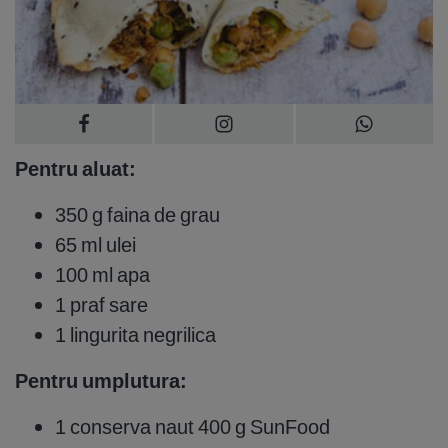
Pentru aluat:
350 g faina de grau
65 ml ulei
100 ml apa
1 praf sare
1 lingurita negrilica
Pentru umplutura:
1 conserva naut 400 g SunFood