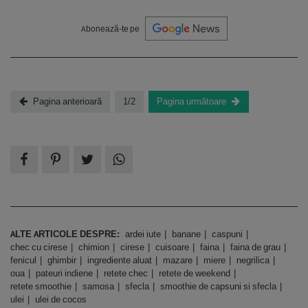
Abonează-te pe
Pagina anterioară
1/2
Pagina următoare
ALTE ARTICOLE DESPRE:
ardei iute
banane
caspuni
chec cu cirese
chimion
cirese
cuisoare
faina
faina de grau
fenicul
ghimbir
ingrediente aluat
mazare
miere
negrilica
oua
pateuri indiene
retete chec
retete de weekend
retete smoothie
samosa
sfecla
smoothie de capsuni si sfecla
ulei
ulei de cocos