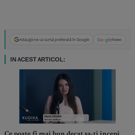
G
o
o
g
l
e
Adaugă-ne ca sursă preferată în Google
News
IN ACEST ARTICOL:
Ce poate fi mai bun decat sa-ti incepi