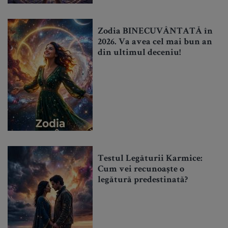
Zodia BINECUVÂNTATĂ în
2026. Va avea cel mai bun an
din ultimul deceniu!
Testul Legăturii Karmice:
Cum vei recunoaște o
legătură predestinată?