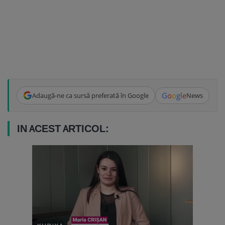
G
o
o
g
l
e
Adaugă-ne ca sursă preferată în Google
News
IN ACEST ARTICOL: