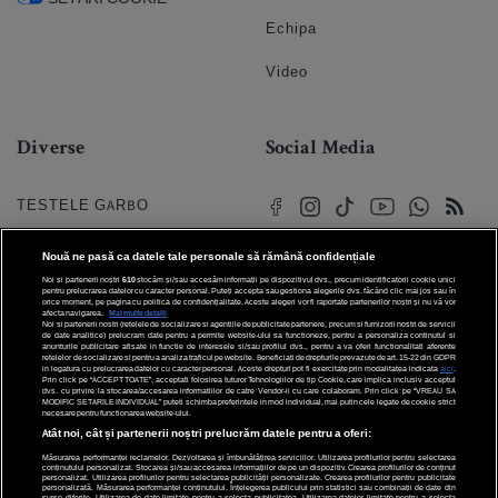
Echipa
Video
Diverse
Social Media
TESTELE GARBO
HOROSCOP
Nouă ne pasă ca datele tale personale să rămână confidențiale
Noi și partenerii noștri
610
stocăm și/sau accesăm informații pe dispozitivul dvs., precum identificatorii cookie unici
HOROSCOPUL IUBIRII
pentru prelucrarea datelor cu caracter personal. Puteți accepta sau gestiona alegerile dvs. făcând clic mai jos sau în
orice moment, pe pagina cu politica de confidențialitate. Aceste alegeri vor fi raportate partenerilor noștri și nu vă vor
afecta navigarea.
Mai multe detalii
Noi si partenerii nostri (retelele de socializare si agentiile de publicitate partenere, precum si furnizorii nostri de servicii
© 2026 Internet Corp SRL
FORUMURI
de date analitice) prelucram date pentru a permite website-ului sa functioneze, pentru a personaliza continutul si
Toate drepturile rezervate
anunturile publicitare afisate in functie de interesele si/sau profilul dvs., pentru a va oferi functionalitati aferente
retelelor de socializare si pentru a analiza traficul pe website. Beneficiati de drepturile prevazute de art. 15-22 din GDPR
in legatura cu prelucrarea datelor cu caracter personal. Aceste drepturi pot fi exercitate prin modalitatea indicata
aici
.
TRATAMENTE NATURISTE
Prin click pe “ACCEPT TOATE”, acceptati folosirea tuturor Tehnologiilor de tip Cookie, care implica inclusiv acceptul
dvs. cu privire la stocarea/accesarea informatiilor de catre Vendor-ii cu care colaboram. Prin click pe “VREAU SA
MODIFIC SETARILE INDIVIDUAL” puteti schimba preferintele in mod individual, mai putin cele legate de cookie strict
necesare pentru functionarea website-ului.
DICTIONARE NUME
Atât noi, cât și partenerii noștri prelucrăm datele pentru a oferi:
Măsurarea performanței reclamelor. Dezvoltarea și îmbunătățirea serviciilor. Utilizarea profilurilor pentru selectarea
conținutului personalizat. Stocarea și/sau accesarea informațiilor de pe un dispozitiv. Crearea profilurilor de conținut
personalizat. Utilizarea profilurilor pentru selectarea publicității personalizate. Crearea profilurilor pentru publicitate
personalizată. Măsurarea performanței conținutului. Înțelegerea publicului prin statistici sau combinații de date din
surse diferite. Utilizarea de date limitate pentru a selecta publicitatea. Utilizarea datelor limitate pentru a selecta