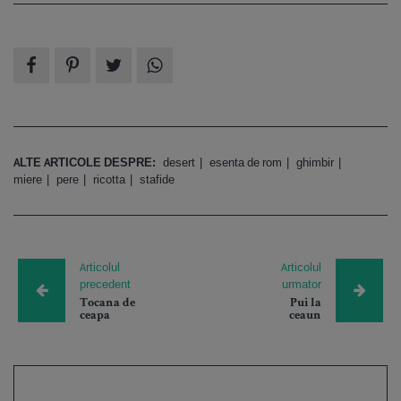
ALTE ARTICOLE DESPRE:
desert
esenta de rom
ghimbir
miere
pere
ricotta
stafide
Articolul
Articolul
precedent
urmator
Tocana de
Pui la
ceapa
ceaun