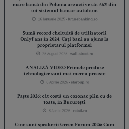
mare bancă din Polonia are active cât 66% din
tot sistemul bancar autohton
16 Ianuarie 2025 -
futurebanking.ro
Sumă record cheltuită de utilizatorii
OnlyFans în 2024. Câți bani au ajuns la
proprietarul platformei
25 August 2025 -
wall-street.ro
ANALIZĂ VIDEO Primele produse
tehnologice sunt mai mereu proaste
6 Aprilie 2026 -
start-up.ro
Paște 2026: cât costă un cozonac plin cu de
toate, în București
8 Aprilie 2026 -
retail.ro
Cine sunt speakerii Green Forum 2026: Cum