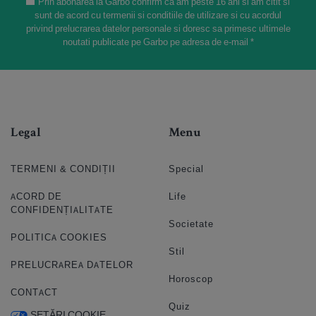
Prin abonarea la Garbo confirm ca am peste 16 ani si am citit si
sunt de acord cu termenii si conditiile de utilizare si cu acordul
privind prelucrarea datelor personale si doresc sa primesc ultimele
noutati publicate pe Garbo pe adresa de e-mail *
Legal
Menu
TERMENI & CONDIȚII
Special
ACORD DE
Life
CONFIDENȚIALITATE
Societate
POLITICA COOKIES
Stil
PRELUCRAREA DATELOR
Horoscop
CONTACT
Quiz
SETĂRI COOKIE