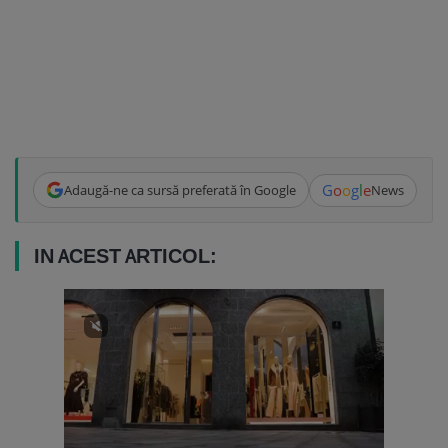
G
o
o
g
l
e
Adaugă-ne ca sursă preferată în Google
News
IN ACEST ARTICOL: