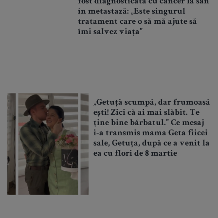
fost diagnosticată cu cancer la sân
în metastază: „Este singurul
tratament care o să mă ajute să
îmi salvez viața”
„Getuță scumpă, dar frumoasă
ești! Zici că ai mai slăbit. Te
ține bine bărbatul.” Ce mesaj
i-a transmis mama Geta fiicei
sale, Getuța, după ce a venit la
ea cu flori de 8 martie