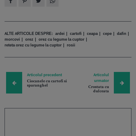
ALTE ARTICOLE DESPRE:
ardei
cartofi
ceapa
cepe
dafin
morcovi
orez
orez cu legume la cuptor
reteta orez cu legume la cuptor
rosii
Articolul precedent
Articolul
urmator
Ciocanele cu cartofi si
sparanghel
Crostata cu
dulceata