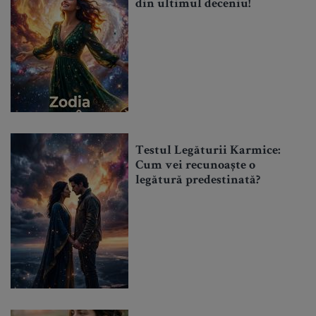
din ultimul deceniu!
Testul Legăturii Karmice:
Cum vei recunoaște o
legătură predestinată?