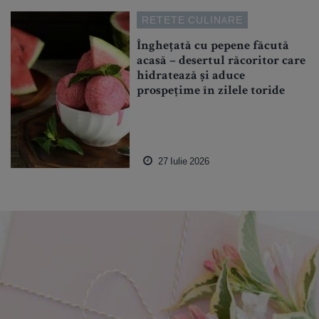
RETETE CULINARE
Înghețată cu pepene făcută
acasă – desertul răcoritor care
hidratează și aduce
prospețime în zilele toride
27 Iulie 2026