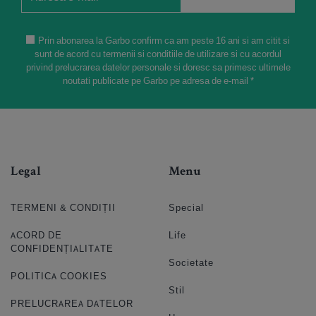
Prin abonarea la Garbo confirm ca am peste 16 ani si am citit si
sunt de acord cu termenii si conditiile de utilizare si cu acordul
privind prelucrarea datelor personale si doresc sa primesc ultimele
noutati publicate pe Garbo pe adresa de e-mail *
Legal
Menu
TERMENI & CONDIȚII
Special
ACORD DE
Life
CONFIDENȚIALITATE
Societate
POLITICA COOKIES
Stil
PRELUCRAREA DATELOR