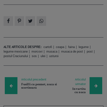
ALTE ARTICOLE DESPRE:
cartofi
ceapa
faina
legume
legume mexicane
morcovi
musaca
musaca de post
post
postul Craciunului
sos
ulei
usturoi
Articolul precedent
Articolul
urmator
Fusilli cu pesmet, nuca si
scortisoara
Invartita
cu nuca