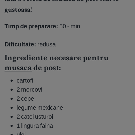
gustoasa!
Timp de preparare:
50 - min
Dificultate:
redusa
Ingrediente necesare pentru
musaca
de post:
cartofi
2 morcovi
2 cepe
legume mexicane
2 catei usturoi
1 lingura faina
ulei