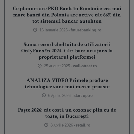
Ce planuri are PKO Bank în România: cea mai
mare bancă din Polonia are active cât 66% din
tot sistemul bancar autohton
16 Ianuarie 2025 -
futurebanking.ro
Sumă record cheltuită de utilizatorii
OnlyFans în 2024. Câți bani au ajuns la
proprietarul platformei
25 August 2025 -
wall-street.ro
ANALIZĂ VIDEO Primele produse
tehnologice sunt mai mereu proaste
6 Aprilie 2026 -
start-up.ro
Paște 2026: cât costă un cozonac plin cu de
toate, în București
8 Aprilie 2026 -
retail.ro