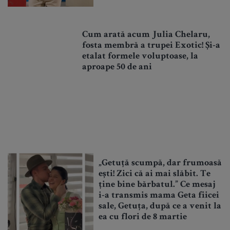
Cum arată acum Julia Chelaru,
fosta membră a trupei Exotic! Și-a
etalat formele voluptoase, la
aproape 50 de ani
„Getuță scumpă, dar frumoasă
ești! Zici că ai mai slăbit. Te
ține bine bărbatul.” Ce mesaj
i-a transmis mama Geta fiicei
sale, Getuța, după ce a venit la
ea cu flori de 8 martie