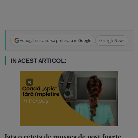
G
o
o
g
l
e
Adaugă-ne ca sursă preferată în Google
News
IN ACEST ARTICOL:
Iata o reteta de musaca de post foarte