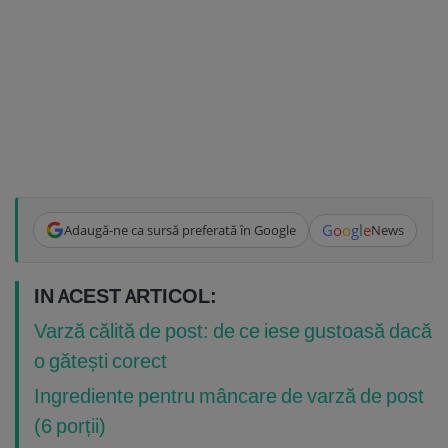
G
o
o
g
l
e
Adaugă-ne ca sursă preferată în Google
News
IN ACEST ARTICOL:
Varză călită de post: de ce iese gustoasă dacă
o gătești corect
Ingrediente pentru mâncare de varză de post
(6 porții)