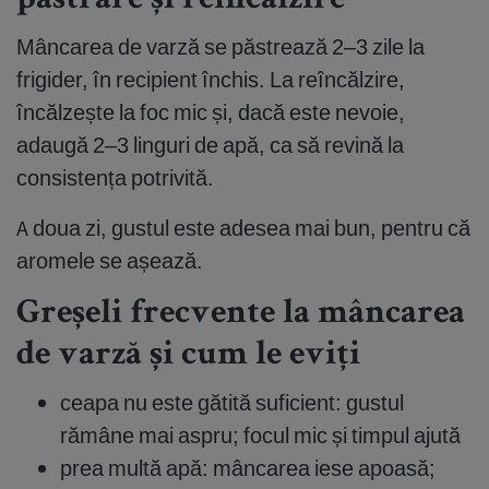
păstrare și reîncălzire
Mâncarea de varză se păstrează 2–3 zile la
frigider, în recipient închis. La reîncălzire,
încălzește la foc mic și, dacă este nevoie,
adaugă 2–3 linguri de apă, ca să revină la
consistența potrivită.
A doua zi, gustul este adesea mai bun, pentru că
aromele se așează.
Greșeli frecvente la mâncarea
de varză și cum le eviți
ceapa nu este gătită suficient: gustul
rămâne mai aspru; focul mic și timpul ajută
prea multă apă: mâncarea iese apoasă;