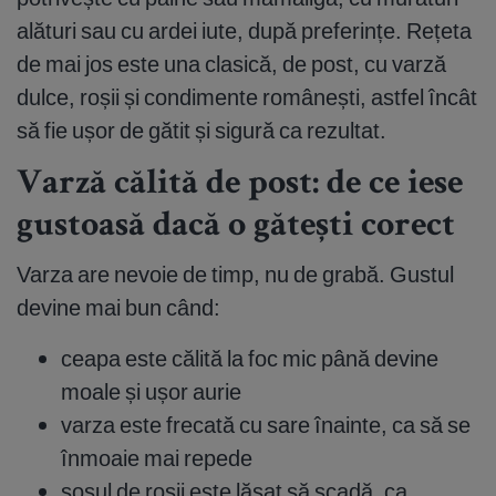
alături sau cu ardei iute, după preferințe. Rețeta
de mai jos este una clasică, de post, cu varză
dulce, roșii și condimente românești, astfel încât
să fie ușor de gătit și sigură ca rezultat.
Varză călită de post: de ce iese
gustoasă dacă o gătești corect
Varza are nevoie de timp, nu de grabă. Gustul
devine mai bun când:
ceapa este călită la foc mic până devine
moale și ușor aurie
varza este frecată cu sare înainte, ca să se
înmoaie mai repede
sosul de roșii este lăsat să scadă, ca