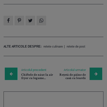
ALTE ARTICOLE DESPRE:
retete culinare
retete de post
Articolul precedent
Articolul urmator
Chiftele de năut la air
Rețetă de pâine de
fryer cu legume...
casă cu leurdă