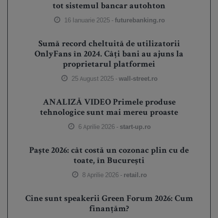
tot sistemul bancar autohton
16 Ianuarie 2025 -
futurebanking.ro
Sumă record cheltuită de utilizatorii
OnlyFans în 2024. Câți bani au ajuns la
proprietarul platformei
25 August 2025 -
wall-street.ro
ANALIZĂ VIDEO Primele produse
tehnologice sunt mai mereu proaste
6 Aprilie 2026 -
start-up.ro
Paște 2026: cât costă un cozonac plin cu de
toate, în București
8 Aprilie 2026 -
retail.ro
Cine sunt speakerii Green Forum 2026: Cum
finanțăm?