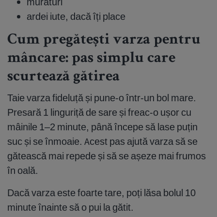
murături
ardei iute, dacă îți place
Cum pregătești varza pentru
mâncare: pas simplu care
scurtează gătirea
Taie varza fideluță și pune-o într-un bol mare.
Presară 1 linguriță de sare și freac-o ușor cu
mâinile 1–2 minute, până începe să lase puțin
suc și se înmoaie. Acest pas ajută varza să se
gătească mai repede și să se așeze mai frumos
în oală.
Dacă varza este foarte tare, poți lăsa bolul 10
minute înainte să o pui la gătit.