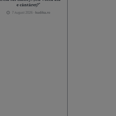
e cântăreț?”
7 August 2026 -
kudika.ro