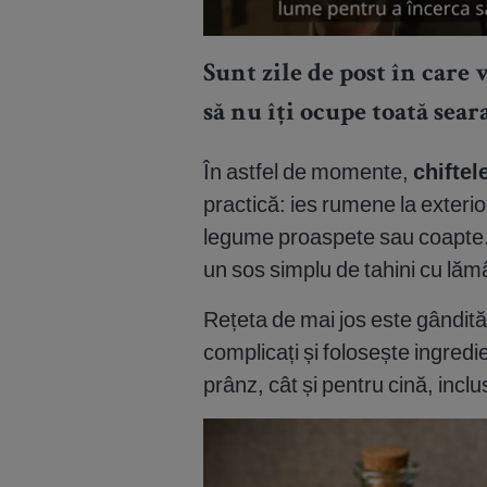
Sunt zile de post în care 
să nu îți ocupe toată sear
În astfel de momente,
chiftele
practică: ies rumene la exterior
legume proaspete sau coapte. Î
un sos simplu de tahini cu lăm
Rețeta de mai jos este gândită 
complicați și folosește ingredi
prânz, cât și pentru cină, inclu