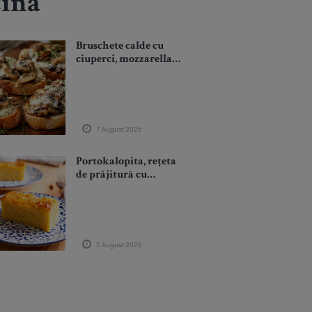
cină
Bruschete calde cu
ciuperci, mozzarella și
cimbru: gustarea
crocantă care poate
înlocui cu succes o
cină rapidă
7 August 2026
Portokalopita, rețeta
de prăjitură cu
portocale care-ți
aduce aromele Greciei
la tine în bucătărie
5 August 2026