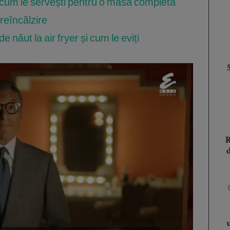
 cum le servești pentru o masă completă
 reîncălzire
e năut la air fryer și cum le eviți