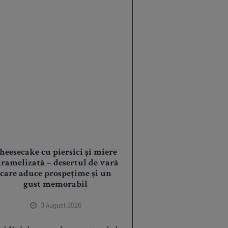
heesecake cu piersici și miere
aramelizată – desertul de vară
care aduce prospețime și un
gust memorabil
3 August 2026