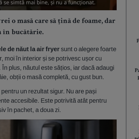
vrei o masă care să țină de foame, dar
a în bucătărie.
le de năut la air fryer
sunt o alegere foarte
, moi în interior și se potrivesc ușor cu
n plus, năutul este sățios, iar dacă adaugi
P
âie, obții o masă completă, cu gust bun.
pentru un rezultat sigur. Nu are pași
ente accesibile. Este potrivită atât pentru
siv în pachet, a doua zi.
a