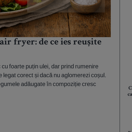
air fryer: de ce ies reușite
sc cu foarte puțin ulei, dar prind rumenire
legat corect și dacă nu aglomerezi coșul.
 legumele adăugate în compoziție cresc
C
c