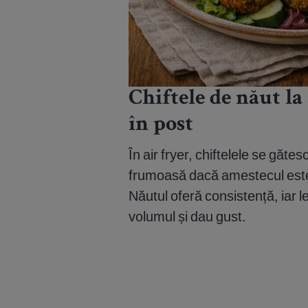
Chiftele de năut la 
în post
În air fryer, chiftelele se găte
frumoasă dacă amestecul este 
Năutul oferă consistență, iar
volumul și dau gust.