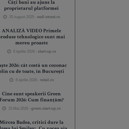
Câți bani au ajuns la
proprietarul platformei
25 August 2025 -
wall-street.ro
ANALIZĂ VIDEO Primele
produse tehnologice sunt mai
mereu proaste
6 Aprilie 2026 -
start-up.ro
aște 2026: cât costă un cozonac
plin cu de toate, în București
8 Aprilie 2026 -
retail.ro
Cine sunt speakerii Green
Forum 2026: Cum finanțăm?
15 Mai 2026 -
green.start-up.ro
Mircea Badea, critici dure la
dresa lui Smiley: „Cu vocea aia