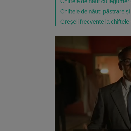
Chiftele de năut cu legume:
Chiftele de năut: păstrare și
Greșeli frecvente la chiftele d