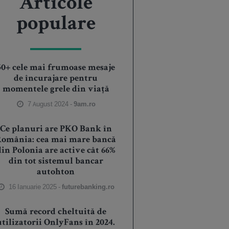
Articole
populare
50+ cele mai frumoase mesaje
de încurajare pentru
momentele grele din viață
7 August 2024 -
9am.ro
Ce planuri are PKO Bank în
România: cea mai mare bancă
din Polonia are active cât 66%
din tot sistemul bancar
autohton
16 Ianuarie 2025 -
futurebanking.ro
Sumă record cheltuită de
utilizatorii OnlyFans în 2024.