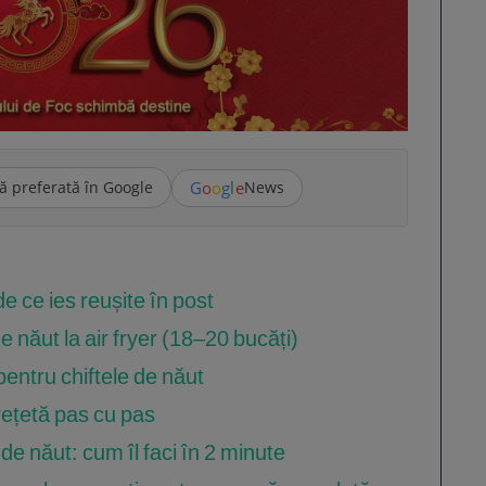
G
o
o
g
l
e
ă preferată în Google
News
 de ce ies reușite în post
e năut la air fryer (18–20 bucăți)
entru chiftele de năut
 rețetă pas cu pas
 de năut: cum îl faci în 2 minute