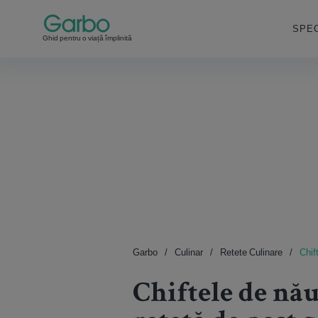
SPEC
Ghid pentru o viață împlinită
Garbo
Culinar
Retete Culinare
Chif
Chiftele de năut