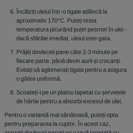
Încălziți uleiul într-o tigaie adâncă la
aproximativ 170°C. Puteți testa
temperatura picurând puțin pesmet în ulei -
dacă sfârâie imediat, uleiul este gata.
Prăjiți dovleceii pane câte 2-3 minute pe
fiecare parte, până devin aurii și crocanți.
Evitați să aglomerați tigaia pentru a asigura
o gătire uniformă.
Scoateți-i pe un platou tapetat cu șervețele
de hârtie pentru a absorbi excesul de ulei.
Pentru o variantă mai sănătoasă, puteți opta
pentru prepararea la cuptor. În acest caz,
așezați dovleceii panați pe o tavă tapetată cu