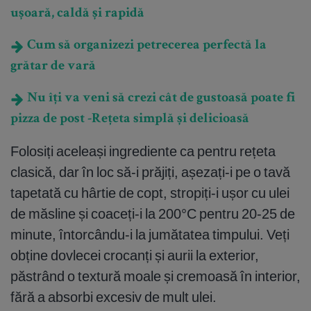
ușoară, caldă și rapidă
Cum să organizezi petrecerea perfectă la
grătar de vară
Nu îți va veni să crezi cât de gustoasă poate fi
pizza de post -Rețeta simplă și delicioasă
Folosiți aceleași ingrediente ca pentru rețeta
clasică, dar în loc să-i prăjiți, așezați-i pe o tavă
tapetată cu hârtie de copt, stropiți-i ușor cu ulei
de măsline și coaceți-i la 200°C pentru 20-25 de
minute, întorcându-i la jumătatea timpului. Veți
obține dovlecei crocanți și aurii la exterior,
păstrând o textură moale și cremoasă în interior,
fără a absorbi excesiv de mult ulei.