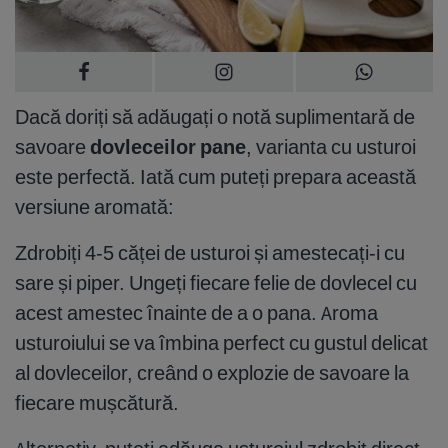
Dacă doriți să adăugați o notă suplimentară de
savoare
dovleceilor pane
, varianta cu usturoi
este perfectă. Iată cum puteți prepara această
versiune aromată:
Zdrobiți 4-5 căței de usturoi și amestecați-i cu
sare și piper. Ungeți fiecare felie de dovlecel cu
acest amestec înainte de a o pana. Aroma
usturoiului se va îmbina perfect cu gustul delicat
al dovleceilor, creând o explozie de savoare la
fiecare mușcătură.