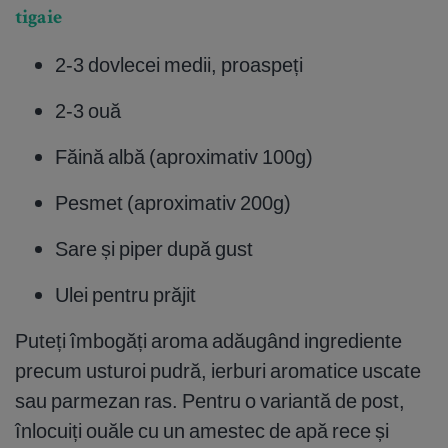
tigaie
2-3 dovlecei medii, proaspeți
2-3 ouă
Făină albă (aproximativ 100g)
Pesmet (aproximativ 200g)
Sare și piper după gust
Ulei pentru prăjit
Puteți îmbogăți aroma adăugând ingrediente
precum usturoi pudră, ierburi aromatice uscate
sau parmezan ras. Pentru o variantă de post,
înlocuiți ouăle cu un amestec de apă rece și