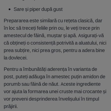
Sare și piper după gust
Prepararea este similară cu rețeta clasică, dar
în loc să treceți feliile prin ou, le veți trece prin
amestecul de făină, muștar și apă. Asigurați-vă
că obțineți o consistență potrivită a aluatului, nici
prea subțire, nici prea gros, pentru a adera bine
la dovlecei.
Pentru a îmbunătăți aderența în varianta de
post, puteți adăuga în amestec puțin amidon de
porumb sau făină de năut. Aceste ingrediente
vor ajuta la formarea unei cruste mai crocante și
vor preveni desprinderea învelișului în timpul
prăjirii.