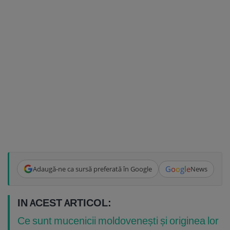
G
o
o
g
l
e
Adaugă-ne ca sursă preferată în Google
News
IN ACEST ARTICOL:
Ce sunt mucenicii moldovenești și originea lor