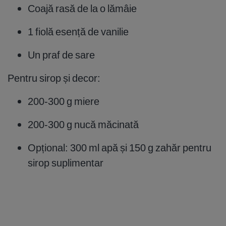
Coajă rasă de la o lămâie
1 fiolă esență de vanilie
Un praf de sare
Pentru sirop și decor:
200-300 g miere
200-300 g nucă măcinată
Opțional: 300 ml apă și 150 g zahăr pentru
sirop suplimentar