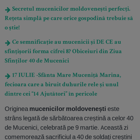
Secretul mucenicilor moldovenești perfecți.
Rețeta simplă pe care orice gospodină trebuie să
o știe!
Ce semnificație au mucenicii și DE CE au
sfințișorii forma cifrei 8? Obiceiuri din Ziua
Sfinților 40 de Mucenici
17 IULIE -Sfânta Mare Muceniță Marina,
fecioara care a biruit duhurile rele și unul
dintre cei “14 Ajutători” în pericole
Originea
mucenicilor moldovenești
este
strâns legată de sărbătoarea creștină a celor 40
de Mucenici, celebrată pe 9 martie. Această zi
comemorează sacrificiul a 40 de soldați creștini