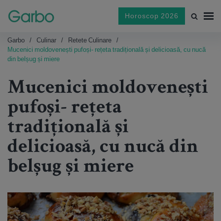
Horoscop 2026
Garbo
Culinar
Retete Culinare
Mucenici moldovenești pufoși- rețeta tradițională și delicioasă, cu nucă
din belșug și miere
Mucenici moldovenești
pufoși- rețeta
tradițională și
delicioasă, cu nucă din
belșug și miere