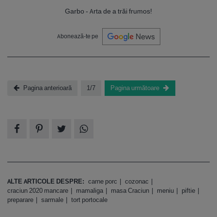
Garbo - Arta de a trăi frumos!
Abonează-te pe
Pagina anterioară
1/7
Pagina următoare
ALTE ARTICOLE DESPRE:
carne porc
cozonac
craciun 2020 mancare
mamaliga
masa Craciun
meniu
piftie
preparare
sarmale
tort portocale