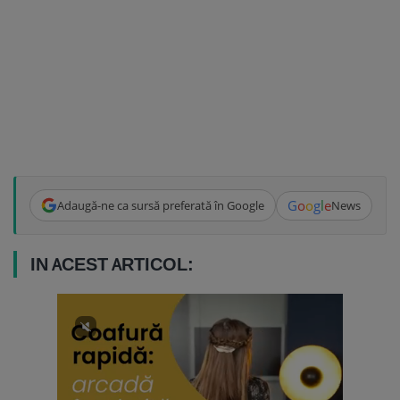
G
o
o
g
l
e
Adaugă-ne ca sursă preferată în Google
News
IN ACEST ARTICOL: