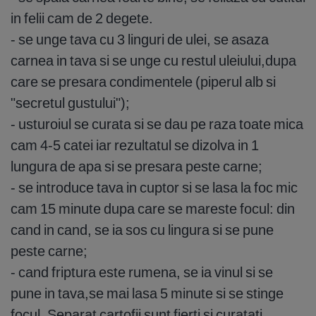
in felii cam de 2 degete.
- se unge tava cu 3 linguri de ulei, se asaza
carnea in tava si se unge cu restul uleiului,dupa
care se presara condimentele (piperul alb si
"secretul gustului");
- usturoiul se curata si se dau pe raza toate mica
cam 4-5 catei iar rezultatul se dizolva in 1
lungura de apa si se presara peste carne;
- se introduce tava in cuptor si se lasa la foc mic
cam 15 minute dupa care se mareste focul: din
cand in cand, se ia sos cu lingura si se pune
peste carne;
- cand friptura este rumena, se ia vinul si se
pune in tava,se mai lasa 5 minute si se stinge
focul. Separat cartofii sunt fierti si curatati.