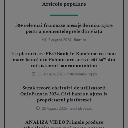
Articole populare
50+ cele mai frumoase mesaje de încurajare
pentru momentele grele din viață
7 August 2024 -
9am.ro
Ce planuri are PKO Bank în România: cea mai
mare bancă din Polonia are active cât 66% din
tot sistemul bancar autohton
16 Ianuarie 2025 -
futurebanking.ro
Sumă record cheltuită de utilizatorii
OnlyFans în 2024. Câți bani au ajuns la
proprietarul platformei
25 August 2025 -
wall-street.ro
ANALIZĂ VIDEO Primele produse