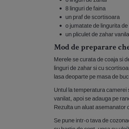
8 linguri de faina
un praf de scortisoara
o jumatate de lingurita de
un pliculet de zahar vanila
Mod de preparare che
Merele se curata de coaja si de 
linguri de zahar si cu scortiso
lasa deoparte pe masa de buca
Untul la temperatura camerei s
vanilat, apoi se adauga pe rand 
Rezulta un aluat asemanator c
Se pune intr-o tava de cozona
cu hartie de copt, unsa cu ulei)