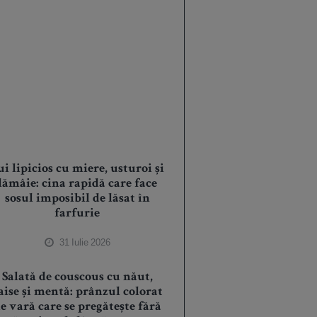
ui lipicios cu miere, usturoi și
lămâie: cina rapidă care face
sosul imposibil de lăsat în
farfurie
31 Iulie 2026
Salată de couscous cu năut,
aise și mentă: prânzul colorat
e vară care se pregătește fără