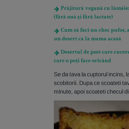
Prăjitură vegană cu lămâie:
(fără ouă și fără lactate)
Cum să faci un chec pufos, 
un desert ca la mama acasă
Desertul de post care cucere
care o poți face oricând
Se da tava la cuptorul incins, 
scobitorii. Dupa ce scoateti ta
minute, apoi scoateti checul di