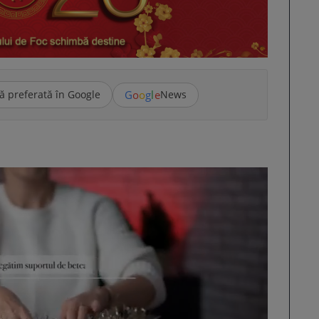
G
o
o
g
l
e
ă preferată în Google
News