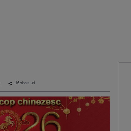
e
16 share-uri