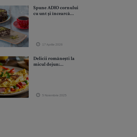
Spune ADIO cornului
cu unt și încearcă
această prăjitură
nutritivă cu CAFEA:
un boost de energie în
fiecare dimineață
17 Aprilie 2026
Delicii românești la
micul dejun:
alternativele
tradiționale la omletă
5 Noiembrie 2025