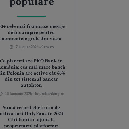
populare
50+ cele mai frumoase mesaje
de încurajare pentru
momentele grele din viață
7 August 2024 -
9am.ro
Ce planuri are PKO Bank în
România: cea mai mare bancă
din Polonia are active cât 66%
din tot sistemul bancar
autohton
16 Ianuarie 2025 -
futurebanking.ro
Sumă record cheltuită de
utilizatorii OnlyFans în 2024.
Câți bani au ajuns la
proprietarul platformei