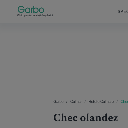
SPEC
Ghid pentru o viață împlinită
Garbo
Culinar
Retete Culinare
Chec
Chec olandez