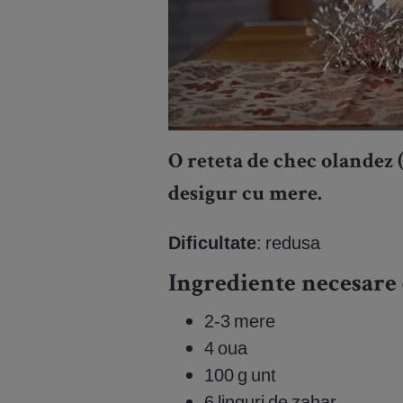
O reteta de chec olandez 
desigur cu mere.
Dificultate
: redusa
Ingrediente necesare 
2-3 mere
4 oua
100 g unt
6 linguri de zahar