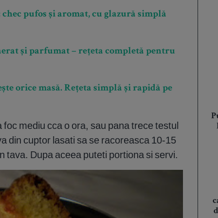
 chec pufos și aromat, cu glazură simplă
aerat și parfumat – rețeta completă pentru
ște orice masă. Rețeta simplă și rapidă pe
P
la foc mediu cca o ora, sau pana trece testul
va din cuptor lasati sa se racoreasca 10-15
n tava. Dupa aceea puteti portiona si servi.
c
d