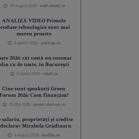
25 August 2025 -
wall-street.ro
ANALIZĂ VIDEO Primele
produse tehnologice sunt mai
mereu proaste
6 Aprilie 2026 -
start-up.ro
aște 2026: cât costă un cozonac
plin cu de toate, în București
8 Aprilie 2026 -
retail.ro
Cine sunt speakerii Green
Forum 2026: Cum finanțăm?
15 Mai 2026 -
green.start-up.ro
 salariu, proprietăți și credite
 declarat Mirabela Grădinaru
6 August 2026 -
kudika.ro