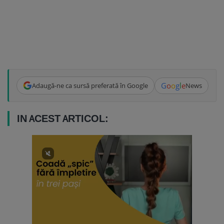
G
o
o
g
l
e
Adaugă-ne ca sursă preferată în Google
News
IN ACEST ARTICOL: