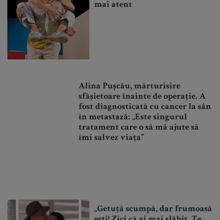
mai atent
Alina Pușcău, mărturisire
sfâșietoare înainte de operație. A
fost diagnosticată cu cancer la sân
în metastază: „Este singurul
tratament care o să mă ajute să
îmi salvez viața”
„Getuță scumpă, dar frumoasă
ești! Zici că ai mai slăbit. Te