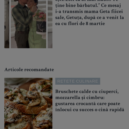
ține bine bărbatul.” Ce mesaj
i-a transmis mama Geta fiicei
sale, Getuța, după ce a venit la
ea cu flori de 8 martie
Articole recomandate
RETETE CULINARE
Bruschete calde cu ciuperci,
mozzarella și cimbru:
gustarea crocantă care poate
înlocui cu succes o cină rapidă