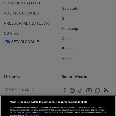
CONFIDENȚIALITATE
Societate
POLITICA COOKIES
Stil
PRELUCRAREA DATELOR
Horoscop
CONTACT
Quiz
SETĂRI COOKIE
Echipa
Video
Diverse
Social Media
TESTELE GARBO
HOROSCOP
Nouă ne pasă ca datele tale personale să rămână confidențiale
Noi și partenerii noștri
610
stocăm și/sau accesăm informații pe dispozitivul dvs., precum identificatorii cookie unici
HOROSCOPUL IUBIRII
pentru prelucrarea datelor cu caracter personal. Puteți accepta sau gestiona alegerile dvs. făcând clic mai jos sau în
orice moment, pe pagina cu politica de confidențialitate. Aceste alegeri vor fi raportate partenerilor noștri și nu vă vor
afecta navigarea.
Mai multe detalii