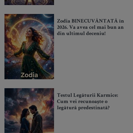
Zodia BINECUVÂNTATĂ în
2026. Va avea cel mai bun an
din ultimul deceniu!
Testul Legăturii Karmice:
Cum vei recunoaște o
legătură predestinată?