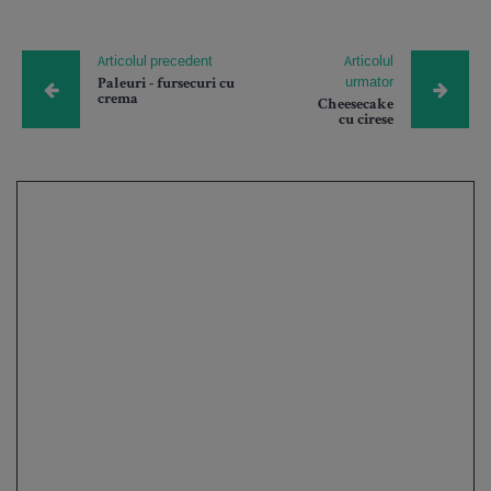
Articolul precedent
Articolul
urmator
Paleuri - fursecuri cu
crema
Cheesecake
cu cirese