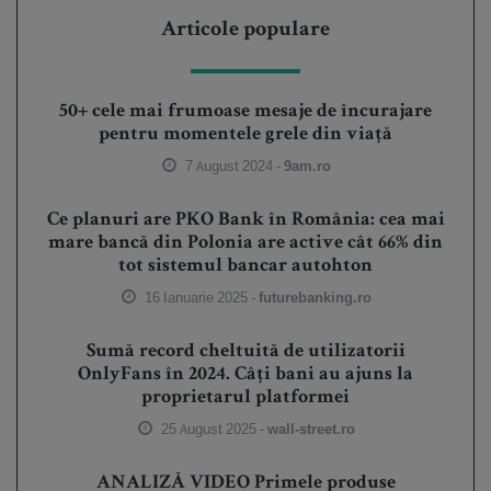
Articole populare
50+ cele mai frumoase mesaje de încurajare
pentru momentele grele din viață
7 August 2024 -
9am.ro
Ce planuri are PKO Bank în România: cea mai
mare bancă din Polonia are active cât 66% din
tot sistemul bancar autohton
16 Ianuarie 2025 -
futurebanking.ro
Sumă record cheltuită de utilizatorii
OnlyFans în 2024. Câți bani au ajuns la
proprietarul platformei
25 August 2025 -
wall-street.ro
ANALIZĂ VIDEO Primele produse