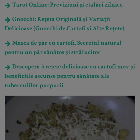
Tarot Online: Previziuni și etalări zilnice.
Gnocchi: Rețeta Originală și Variații
Delicioase (Gnocchi de Cartofi și Alte Rețete)
Masca de păr cu cartofi. Secretul natural
pentru un păr sănătos și strălucitor
Descoperă 3 rețete delicioase cu cartofi mov și
beneficiile ascunse pentru sănătate ale
tuberculilor purpurii