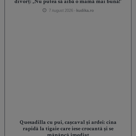
divorț: „Nu putea să aibă o mamă mai bună!”
7 August 2026 -
kudika.ro
Quesadilla cu pui, cașcaval și ardei: cina
rapidă la tigaie care iese crocantă și se
mănâncă imediat