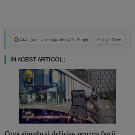
G
o
o
g
l
e
Adaugă-ne ca sursă preferată în Google
News
IN ACEST ARTICOL:
Ceva simplu si delicios pentru fanii