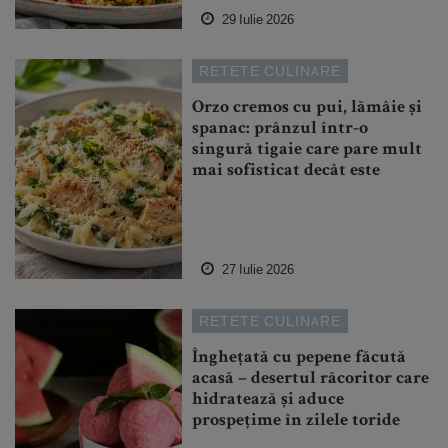
29 Iulie 2026
RETETE CULINARE
Orzo cremos cu pui, lămâie și
spanac: prânzul într-o
singură tigaie care pare mult
mai sofisticat decât este
27 Iulie 2026
RETETE CULINARE
Înghețată cu pepene făcută
acasă – desertul răcoritor care
hidratează și aduce
prospețime în zilele toride