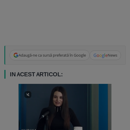
G
o
o
g
l
e
Adaugă-ne ca sursă preferată în Google
News
IN ACEST ARTICOL: