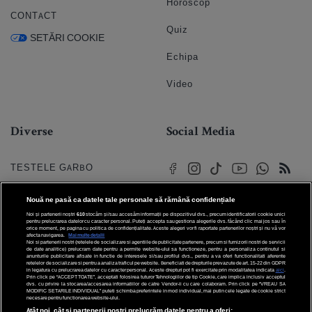
Horoscop
CONTACT
Quiz
SETĂRI COOKIE
Echipa
Video
Diverse
Social Media
TESTELE GARBO
HOROSCOP
Nouă ne pasă ca datele tale personale să rămână confidențiale
Noi și partenerii noștri
610
stocăm și/sau accesăm informații pe dispozitivul dvs., precum identificatorii cookie unici
HOROSCOPUL IUBIRII
pentru prelucrarea datelor cu caracter personal. Puteți accepta sau gestiona alegerile dvs. făcând clic mai jos sau în
orice moment, pe pagina cu politica de confidențialitate. Aceste alegeri vor fi raportate partenerilor noștri și nu vă vor
afecta navigarea.
Mai multe detalii
Noi si partenerii nostri (retelele de socializare si agentiile de publicitate partenere, precum si furnizorii nostri de servicii
© 2026 Internet Corp SRL
FORUMURI
de date analitice) prelucram date pentru a permite website-ului sa functioneze, pentru a personaliza continutul si
Toate drepturile rezervate
anunturile publicitare afisate in functie de interesele si/sau profilul dvs., pentru a va oferi functionalitati aferente
retelelor de socializare si pentru a analiza traficul pe website. Beneficiati de drepturile prevazute de art. 15-22 din GDPR
in legatura cu prelucrarea datelor cu caracter personal. Aceste drepturi pot fi exercitate prin modalitatea indicata
aici
.
TRATAMENTE NATURISTE
Prin click pe “ACCEPT TOATE”, acceptati folosirea tuturor Tehnologiilor de tip Cookie, care implica inclusiv acceptul
dvs. cu privire la stocarea/accesarea informatiilor de catre Vendor-ii cu care colaboram. Prin click pe “VREAU SA
MODIFIC SETARILE INDIVIDUAL” puteti schimba preferintele in mod individual, mai putin cele legate de cookie strict
necesare pentru functionarea website-ului.
DICTIONARE NUME
Atât noi, cât și partenerii noștri prelucrăm datele pentru a oferi: