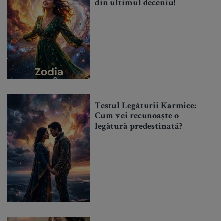
din ultimul deceniu!
Testul Legăturii Karmice:
Cum vei recunoaște o
legătură predestinată?