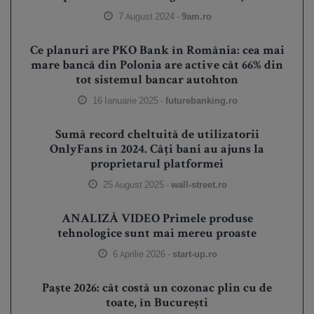
7 August 2024 -
9am.ro
Ce planuri are PKO Bank în România: cea mai
mare bancă din Polonia are active cât 66% din
tot sistemul bancar autohton
16 Ianuarie 2025 -
futurebanking.ro
Sumă record cheltuită de utilizatorii
OnlyFans în 2024. Câți bani au ajuns la
proprietarul platformei
25 August 2025 -
wall-street.ro
ANALIZĂ VIDEO Primele produse
tehnologice sunt mai mereu proaste
6 Aprilie 2026 -
start-up.ro
Paște 2026: cât costă un cozonac plin cu de
toate, în București