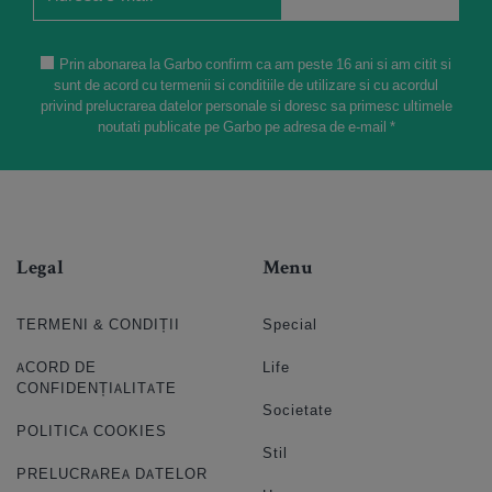
Prin abonarea la Garbo confirm ca am peste 16 ani si am citit si
sunt de acord cu termenii si conditiile de utilizare si cu acordul
privind prelucrarea datelor personale si doresc sa primesc ultimele
noutati publicate pe Garbo pe adresa de e-mail *
Legal
Menu
TERMENI & CONDIȚII
Special
ACORD DE
Life
CONFIDENȚIALITATE
Societate
POLITICA COOKIES
Stil
PRELUCRAREA DATELOR