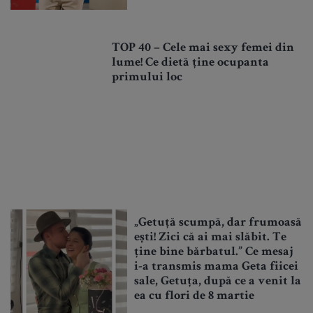
TOP 40 – Cele mai sexy femei din
lume! Ce dietă ține ocupanta
primului loc
„Getuță scumpă, dar frumoasă
ești! Zici că ai mai slăbit. Te
ține bine bărbatul.” Ce mesaj
i-a transmis mama Geta fiicei
sale, Getuța, după ce a venit la
ea cu flori de 8 martie