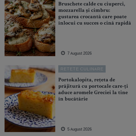
Bruschete calde cu ciuperci,
mozzarella și cimbru:
gustarea crocantă care poate
înlocui cu succes o cină rapidă
7 August 2026
RETETE CULINARE
Portokalopita, rețeta de
prăjitură cu portocale care-ți
aduce aromele Greciei la tine
în bucătărie
5 August 2026