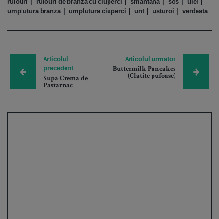
rulouri
rulouri de branza cu ciuperci
smantana
sos
ulei
umplutura branza
umplutura ciuperci
unt
usturoi
verdeata
Articolul
Articolul urmator
precedent
Buttermilk Pancakes
(Clatite pufoase)
Supa Crema de
Pastarnac