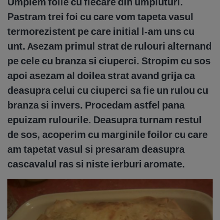
Umplem foile cu fiecare din umpluturi.
Pastram trei foi cu care vom tapeta vasul
termorezistent pe care initial l-am uns cu
unt. Asezam primul strat de rulouri alternand
pe cele cu branza si ciuperci. Stropim cu sos
apoi asezam al doilea strat avand grija ca
deasupra celui cu ciuperci sa fie un rulou cu
branza si invers. Procedam astfel pana
epuizam rulourile. Deasupra turnam restul
de sos, acoperim cu marginile foilor cu care
am tapetat vasul si presaram deasupra
cascavalul ras si niste ierburi aromate.