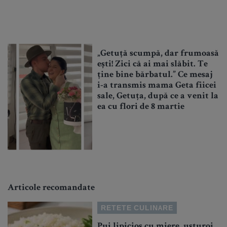
„Getuță scumpă, dar frumoasă
ești! Zici că ai mai slăbit. Te
ține bine bărbatul.” Ce mesaj
i-a transmis mama Geta fiicei
sale, Getuța, după ce a venit la
ea cu flori de 8 martie
Articole recomandate
RETETE CULINARE
Pui lipicios cu miere, usturoi