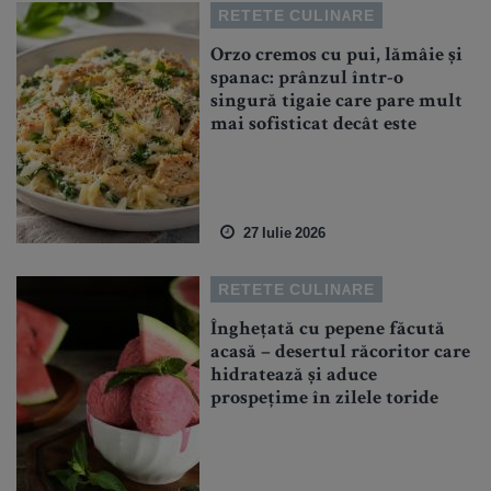
RETETE CULINARE
Orzo cremos cu pui, lămâie și
spanac: prânzul într-o
singură tigaie care pare mult
mai sofisticat decât este
27 Iulie 2026
RETETE CULINARE
Înghețată cu pepene făcută
acasă – desertul răcoritor care
hidratează și aduce
prospețime în zilele toride