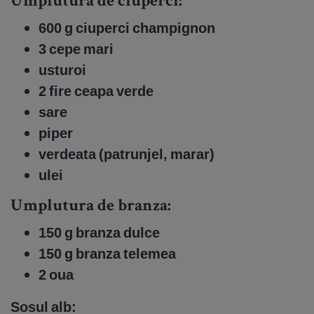
Umplutura de ciuperci:
600 g ciuperci champignon
3 cepe mari
usturoi
2 fire ceapa verde
sare
piper
verdeata (patrunjel, marar)
ulei
Umplutura de branza:
150 g branza dulce
150 g branza telemea
2 oua
Sosul alb: