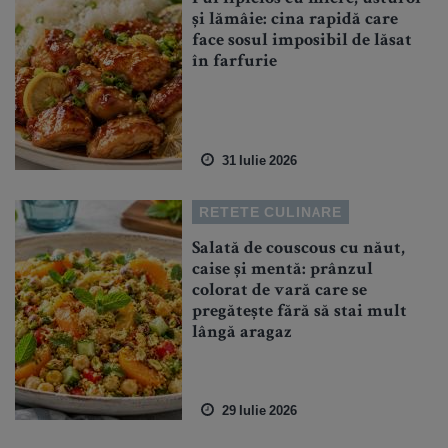
și lămâie: cina rapidă care
face sosul imposibil de lăsat
în farfurie
31 Iulie 2026
RETETE CULINARE
Salată de couscous cu năut,
caise și mentă: prânzul
colorat de vară care se
pregătește fără să stai mult
lângă aragaz
29 Iulie 2026