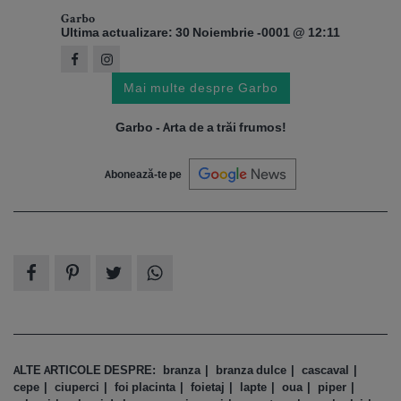
Garbo
Ultima actualizare: 30 Noiembrie -0001 @ 12:11
Mai multe despre Garbo
Garbo - Arta de a trăi frumos!
Abonează-te pe
ALTE ARTICOLE DESPRE:
branza
branza dulce
cascaval
cepe
ciuperci
foi placinta
foietaj
lapte
oua
piper