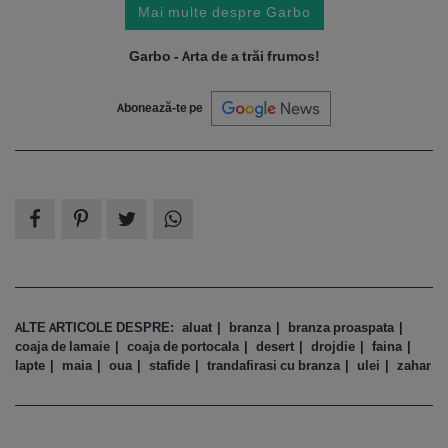
Mai multe despre Garbo
Garbo - Arta de a trăi frumos!
Abonează-te pe
ALTE ARTICOLE DESPRE:
aluat
branza
branza proaspata
coaja de lamaie
coaja de portocala
desert
drojdie
faina
lapte
maia
oua
stafide
trandafirasi cu branza
ulei
zahar