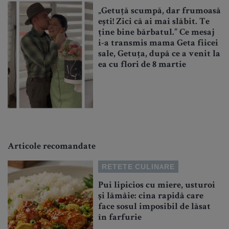
„Getuță scumpă, dar frumoasă
ești! Zici că ai mai slăbit. Te
ține bine bărbatul.” Ce mesaj
i-a transmis mama Geta fiicei
sale, Getuța, după ce a venit la
ea cu flori de 8 martie
Articole recomandate
RETETE CULINARE
Pui lipicios cu miere, usturoi
și lămâie: cina rapidă care
face sosul imposibil de lăsat
în farfurie