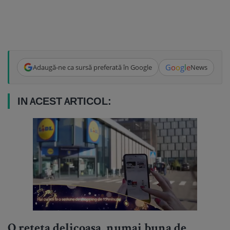
G
o
o
g
l
e
Adaugă-ne ca sursă preferată în Google
News
IN ACEST ARTICOL:
O reteta delicoasa, numai buna de