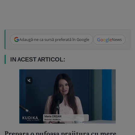
G
o
o
g
l
e
Adaugă-ne ca sursă preferată în Google
News
IN ACEST ARTICOL:
Prepara o pufoasa prajitura cu mere.