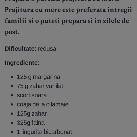
Prajitura cu mere este preferata intregii
familii si o puteti prepara si in zilele de
post.
Dificultate
: redusa
Ingrediente:
125 g margarina
75 g zahar vanilat
scortisoara
coaja de la o lamaie
125g zahar
325g faina
1 lingurita bicarbonat