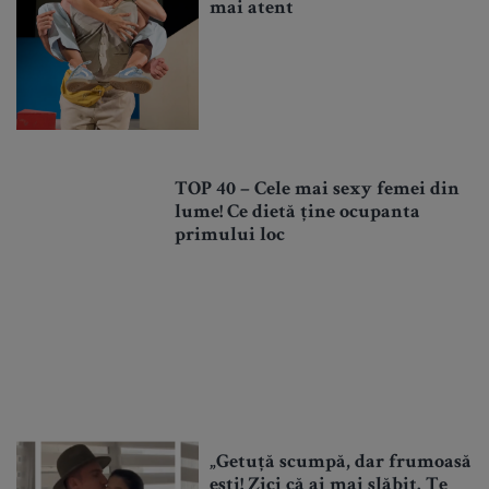
mai atent
TOP 40 – Cele mai sexy femei din
lume! Ce dietă ține ocupanta
primului loc
„Getuță scumpă, dar frumoasă
ești! Zici că ai mai slăbit. Te