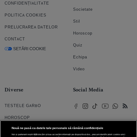
CONFIDENȚIALITATE
Societate
POLITICA COOKIES
Stil
PRELUCRAREA DATELOR
Horoscop
CONTACT
Quiz
SETĂRI COOKIE
Echipa
Video
Diverse
Social Media
TESTELE GARBO
HOROSCOP
Nouă ne pasă ca datele tale personale să rămână confidențiale
HOROSCOPUL IUBIRII
Noi și partenerii noștri
610
stocăm și/sau accesăm informații pe dispozitivul dvs., precum identificatorii cookie unici