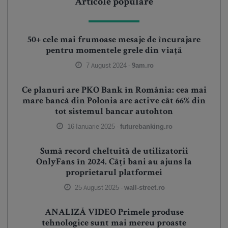
Articole populare
50+ cele mai frumoase mesaje de încurajare
pentru momentele grele din viață
7 August 2024 -
9am.ro
Ce planuri are PKO Bank în România: cea mai
mare bancă din Polonia are active cât 66% din
tot sistemul bancar autohton
16 Ianuarie 2025 -
futurebanking.ro
Sumă record cheltuită de utilizatorii
OnlyFans în 2024. Câți bani au ajuns la
proprietarul platformei
25 August 2025 -
wall-street.ro
ANALIZĂ VIDEO Primele produse
tehnologice sunt mai mereu proaste