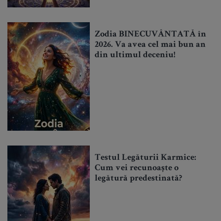
Zodia BINECUVÂNTATĂ în
2026. Va avea cel mai bun an
din ultimul deceniu!
Testul Legăturii Karmice:
Cum vei recunoaște o
legătură predestinată?