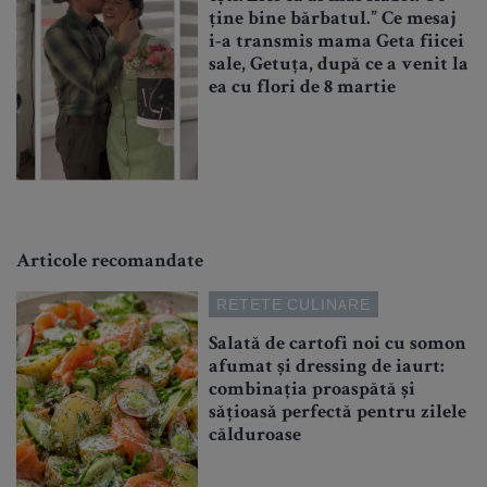
ține bine bărbatul.” Ce mesaj
i-a transmis mama Geta fiicei
sale, Getuța, după ce a venit la
ea cu flori de 8 martie
Articole recomandate
RETETE CULINARE
Salată de cartofi noi cu somon
afumat și dressing de iaurt:
combinația proaspătă și
sățioasă perfectă pentru zilele
călduroase