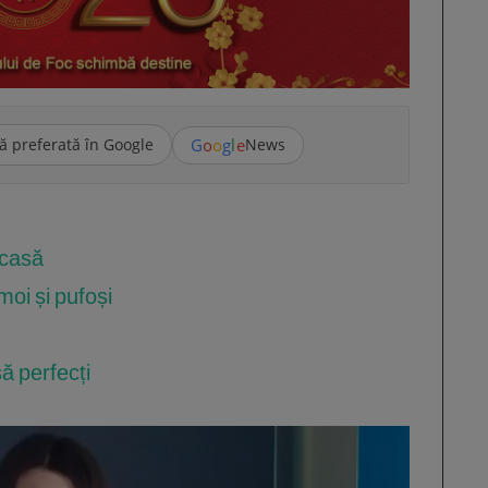
G
o
o
g
l
e
ă preferată în Google
News
 casă
moi și pufoși
să perfecți