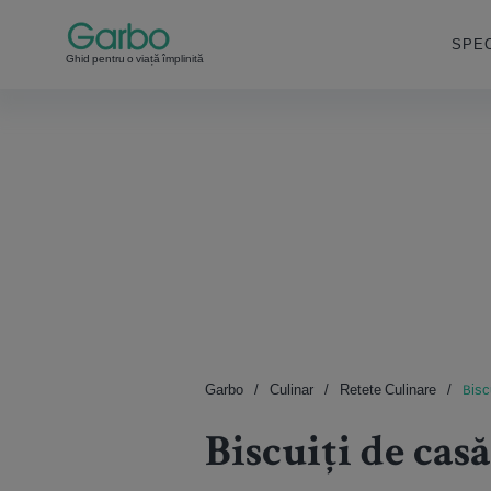
SPEC
Ghid pentru o viață împlinită
Garbo
Culinar
Retete Culinare
Bisc
Biscuiți de casă