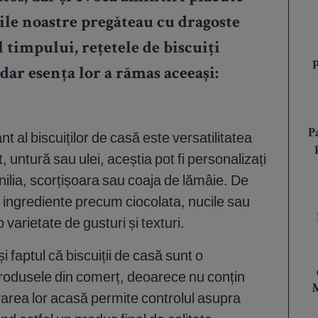
ile noastre pregăteau cu dragoste
l timpului, rețetele de
biscuiți
dar esența lor a rămas aceeași:
P
 al biscuiților de casă este versatilitatea
t, untură sau ulei, aceștia pot fi personalizați
nilia, scorțișoara sau coaja de lămâie. De
 ingrediente precum ciocolata, nucile sau
 varietate de gusturi și texturi.
i faptul că biscuiții de casă sunt o
produsele din comerț, deoarece nu conțin
M
rarea lor acasă permite controlul asupra