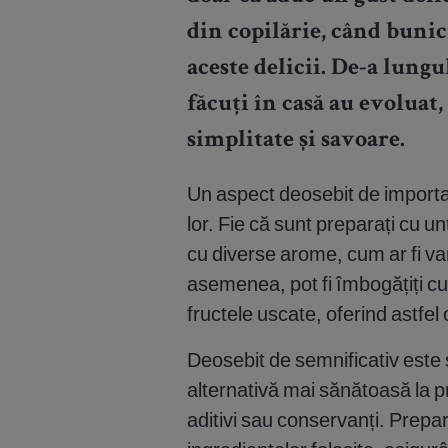
din copilărie, când bunic
aceste delicii. De-a lungu
făcuți în casă
au evoluat, 
simplitate și savoare.
Un aspect deosebit de important
lor. Fie că sunt preparați cu un
cu diverse arome, cum ar fi va
asemenea, pot fi îmbogățiți cu
fructele uscate, oferind astfel o
Deosebit de semnificativ este ș
alternativă mai sănătoasă la 
aditivi sau conservanți. Prepa