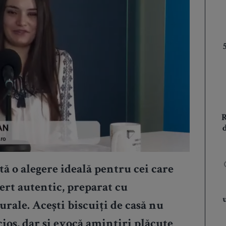
tă o alegere ideală pentru cei care
ert autentic, preparat cu
urale. Acești
biscuiți de casă
nu
cios, dar și evocă amintiri plăcute