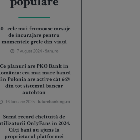
populare
50+ cele mai frumoase mesaje
de încurajare pentru
momentele grele din viață
7 August 2024 -
9am.ro
Ce planuri are PKO Bank în
România: cea mai mare bancă
din Polonia are active cât 66%
din tot sistemul bancar
autohton
16 Ianuarie 2025 -
futurebanking.ro
Sumă record cheltuită de
utilizatorii OnlyFans în 2024.
Câți bani au ajuns la
proprietarul platformei