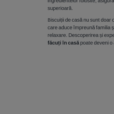
ingredientelor folosite, asigurâ
superioară.
Biscuiții de casă nu sunt doar 
care aduce împreună familia și
relaxare. Descoperirea și expe
făcuți în casă
poate deveni o a