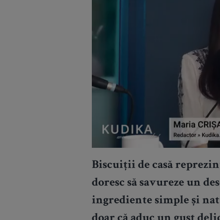
Biscuiții de casă reprezin
doresc să savureze un des
ingrediente simple și nat
doar că aduc un gust deli