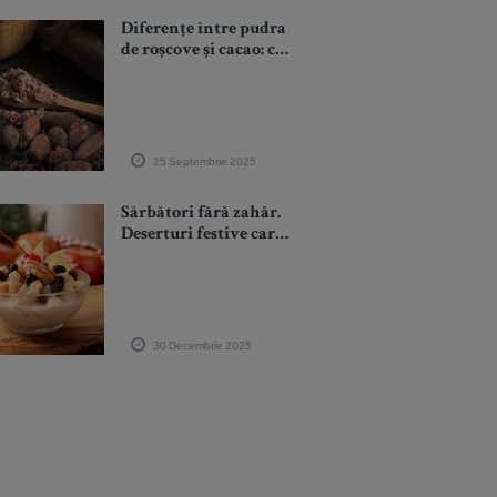
Diferențe între pudra
de roșcove și cacao: ce
alegi?
25 Septembrie 2025
Sărbători fără zahăr.
Deserturi festive care
nu încarcă glicemia
30 Decembrie 2025