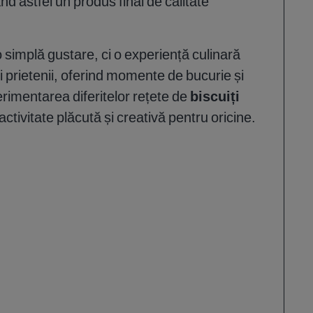
nd astfel un produs final de calitate
o simplă gustare, ci o experiență culinară
 prietenii, oferind momente de bucurie și
rimentarea diferitelor rețete de
biscuiți
ctivitate plăcută și creativă pentru oricine.