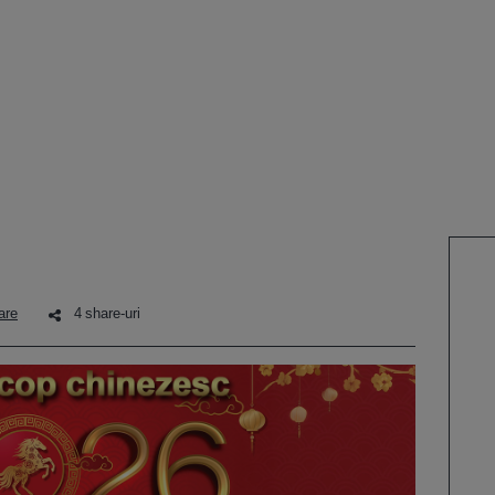
are
4 share-uri