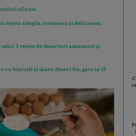
talări zilnice.
ă: rețeta simplă, cremoasă și delicioasă,
mici. 5 rețete de deserturi amuzante și
cu biscuiți și iaurt: desert fin, gata în 15
C
c
P