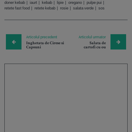
doner kebab
iaurt
kebab
lipie
oregano
pulpe pui
retete fast food
retete kebab
rosie
salata verde
sos
Articolul precedent
Articolul urmator
Inghetata de Cirese si
Salata de
Capsuni
cartofi cu ou