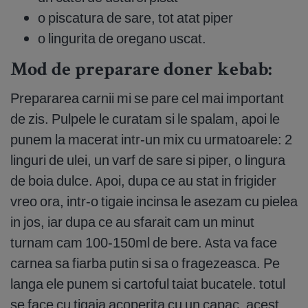
o piscatura de sare, tot atat piper
o lingurita de oregano uscat.
Mod de preparare doner kebab:
Prepararea carnii mi se pare cel mai important
de zis. Pulpele le curatam si le spalam, apoi le
punem la macerat intr-un mix cu urmatoarele: 2
linguri de ulei, un varf de sare si piper, o lingura
de boia dulce. Apoi, dupa ce au stat in frigider
vreo ora, intr-o tigaie incinsa le asezam cu pielea
in jos, iar dupa ce au sfarait cam un minut
turnam cam 100-150ml de bere. Asta va face
carnea sa fiarba putin si sa o fragezeasca. Pe
langa ele punem si cartoful taiat bucatele. totul
se face cu tigaia acoperita cu un capac, acest