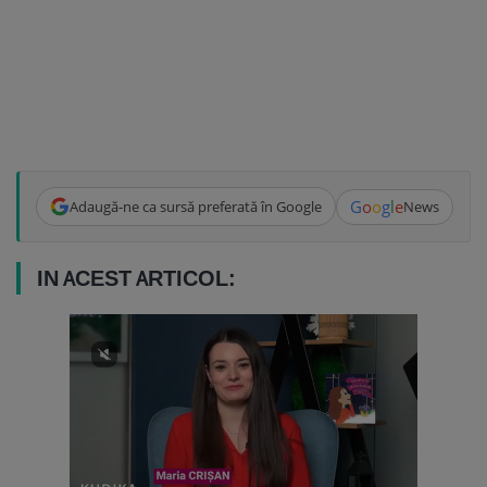
G
o
o
g
l
e
Adaugă-ne ca sursă preferată în Google
News
IN ACEST ARTICOL: