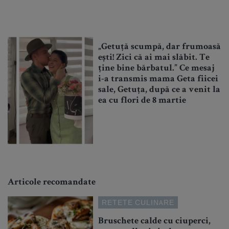
„Getuță scumpă, dar frumoasă
ești! Zici că ai mai slăbit. Te
ține bine bărbatul.” Ce mesaj
i-a transmis mama Geta fiicei
sale, Getuța, după ce a venit la
ea cu flori de 8 martie
Articole recomandate
RETETE CULINARE
Bruschete calde cu ciuperci,