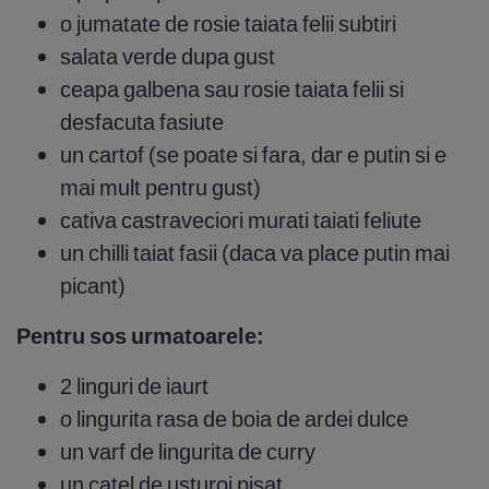
o jumatate de rosie taiata felii subtiri
salata verde dupa gust
ceapa galbena sau rosie taiata felii si
desfacuta fasiute
un cartof (se poate si fara, dar e putin si e
mai mult pentru gust)
cativa castraveciori murati taiati feliute
un chilli taiat fasii (daca va place putin mai
picant)
Pentru sos urmatoarele:
2 linguri de iaurt
o lingurita rasa de boia de ardei dulce
un varf de lingurita de curry
un catel de usturoi pisat