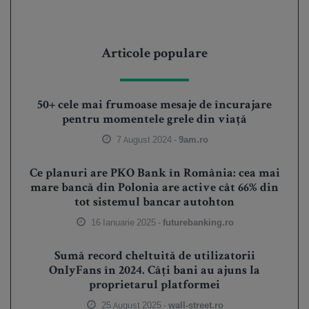
Articole populare
50+ cele mai frumoase mesaje de încurajare
pentru momentele grele din viață
7 August 2024 -
9am.ro
Ce planuri are PKO Bank în România: cea mai
mare bancă din Polonia are active cât 66% din
tot sistemul bancar autohton
16 Ianuarie 2025 -
futurebanking.ro
Sumă record cheltuită de utilizatorii
OnlyFans în 2024. Câți bani au ajuns la
proprietarul platformei
25 August 2025 -
wall-street.ro