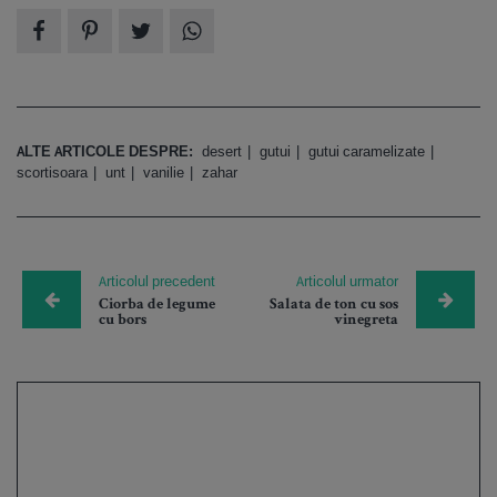
ALTE ARTICOLE DESPRE:
desert
gutui
gutui caramelizate
scortisoara
unt
vanilie
zahar
Articolul precedent
Articolul urmator
Ciorba de legume
Salata de ton cu sos
cu bors
vinegreta