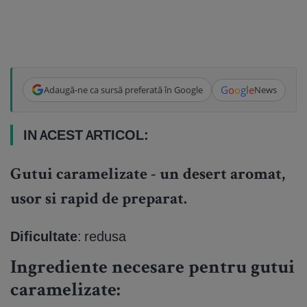
G
o
o
g
l
e
Adaugă-ne ca sursă preferată în Google
News
IN ACEST ARTICOL:
Gutui caramelizate - un desert aromat,
usor si rapid de preparat.
Dificultate
: redusa
Ingrediente necesare pentru gutui
caramelizate: