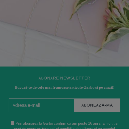
ABONARE NEWSLETTER
Bucură-te de cele mai frumoase articole Garbo și pe email!
ABONEAZĂ-MĂ
Prin abonarea la Garbo confirm ca am peste 16 ani si am citit si
sunt de acord cu termenii si conditiile de utilizare si cu acordul