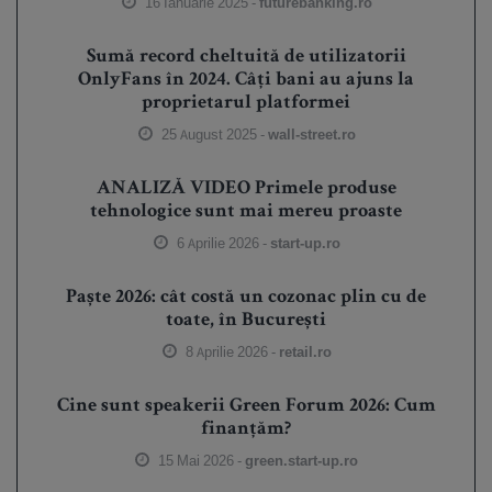
16 Ianuarie 2025 -
futurebanking.ro
Sumă record cheltuită de utilizatorii
OnlyFans în 2024. Câți bani au ajuns la
proprietarul platformei
25 August 2025 -
wall-street.ro
ANALIZĂ VIDEO Primele produse
tehnologice sunt mai mereu proaste
6 Aprilie 2026 -
start-up.ro
Paște 2026: cât costă un cozonac plin cu de
toate, în București
8 Aprilie 2026 -
retail.ro
Cine sunt speakerii Green Forum 2026: Cum
finanțăm?
15 Mai 2026 -
green.start-up.ro