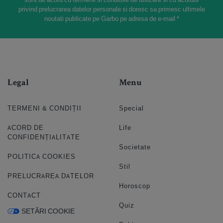
privind prelucrarea datelor personale si doresc sa primesc ultimele
noutati publicate pe Garbo pe adresa de e-mail *
Legal
Menu
TERMENI & CONDIȚII
Special
ACORD DE
Life
CONFIDENȚIALITATE
Societate
POLITICA COOKIES
Stil
PRELUCRAREA DATELOR
Horoscop
CONTACT
Quiz
SETĂRI COOKIE