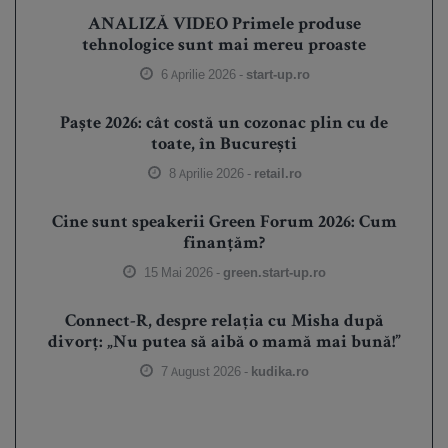
ANALIZĂ VIDEO Primele produse
tehnologice sunt mai mereu proaste
6 Aprilie 2026 -
start-up.ro
Paște 2026: cât costă un cozonac plin cu de
toate, în București
8 Aprilie 2026 -
retail.ro
Cine sunt speakerii Green Forum 2026: Cum
finanțăm?
15 Mai 2026 -
green.start-up.ro
Connect-R, despre relația cu Misha după
divorț: „Nu putea să aibă o mamă mai bună!”
7 August 2026 -
kudika.ro