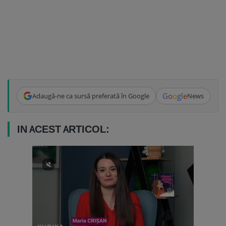
G
o
o
g
l
e
Adaugă-ne ca sursă preferată în Google
News
IN ACEST ARTICOL: