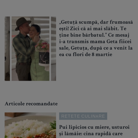
„Getuță scumpă, dar frumoasă
ești! Zici că ai mai slăbit. Te
ține bine bărbatul.” Ce mesaj
i-a transmis mama Geta fiicei
sale, Getuța, după ce a venit la
ea cu flori de 8 martie
Articole recomandate
RETETE CULINARE
Pui lipicios cu miere, usturoi
și lămâie: cina rapidă care