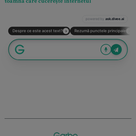
toamnă care cucerește internetul