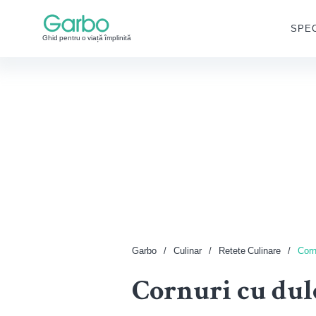
SPEC
Ghid pentru o viață împlinită
Garbo
Culinar
Retete Culinare
Corn
Cornuri cu dulc