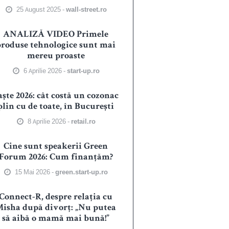
25 August 2025 -
wall-street.ro
ANALIZĂ VIDEO Primele
produse tehnologice sunt mai
mereu proaste
6 Aprilie 2026 -
start-up.ro
aște 2026: cât costă un cozonac
plin cu de toate, în București
8 Aprilie 2026 -
retail.ro
Cine sunt speakerii Green
Forum 2026: Cum finanțăm?
15 Mai 2026 -
green.start-up.ro
Connect-R, despre relația cu
isha după divorț: „Nu putea
să aibă o mamă mai bună!”