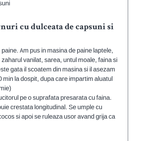
suni
nuri cu dulceata de capsuni si
e paine. Am pus in masina de paine laptele,
 zaharul vanilat, sarea, untul moale, faina si
 este gata il scoatem din masina si il asezam
40 min la dospit, dupa care impartim aluatul
 mie)
ucitorul pe o suprafata presarata cu faina.
buie crestata longitudinal. Se umple cu
ocos si apoi se ruleaza usor avand grija ca