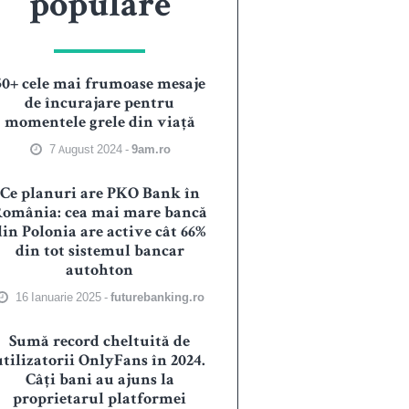
populare
50+ cele mai frumoase mesaje
de încurajare pentru
momentele grele din viață
7 August 2024 -
9am.ro
Ce planuri are PKO Bank în
România: cea mai mare bancă
din Polonia are active cât 66%
din tot sistemul bancar
autohton
16 Ianuarie 2025 -
futurebanking.ro
Sumă record cheltuită de
utilizatorii OnlyFans în 2024.
Câți bani au ajuns la
proprietarul platformei