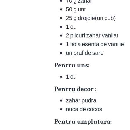
70 g zahar
50 g unt
25 g drojdie(un cub)
1 ou
2 plicuri zahar vanilat
1 fiola esenta de vanilie
un praf de sare
Pentru uns:
1 ou
Pentru decor :
zahar pudra
nuca de cocos
Pentru umplutura: