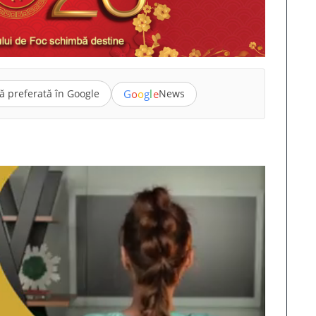
G
o
o
g
l
e
ă preferată în Google
News