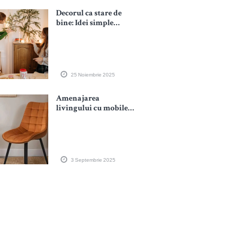
Decorul ca stare de
bine: Idei simple
pentru o atmosferă
hygge de sărbători
25 Noiembrie 2025
Amenajarea
livingului cu mobiler
care îmbină
funcționalitatea cu
estetica
3 Septembrie 2025