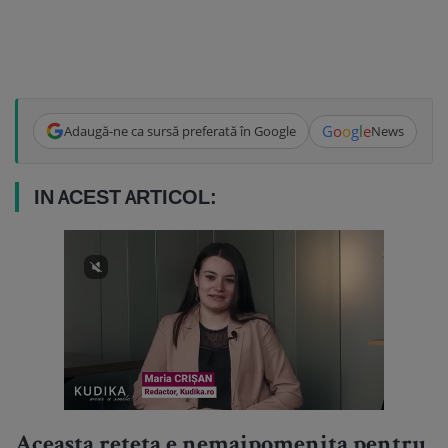
G
o
o
g
l
e
Adaugă-ne ca sursă preferată în Google
News
IN ACEST ARTICOL:
Aceasta reteta e nemaipomenita pentru