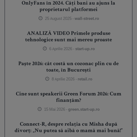
OnlyFans în 2024. Câți bani au ajuns la
proprietarul platformei
25 August 2025 -
wall-street.ro
ANALIZĂ VIDEO Primele produse
tehnologice sunt mai mereu proaste
6 Aprilie 2026 -
start-up.ro
Paște 2026: cât costă un cozonac plin cu de
toate, în București
8 Aprilie 2026 -
retail.ro
Cine sunt speakerii Green Forum 2026: Cum
finanțăm?
15 Mai 2026 -
green.start-up.ro
Connect-R, despre relația cu Misha după
divorț: „Nu putea să aibă o mamă mai bună!”