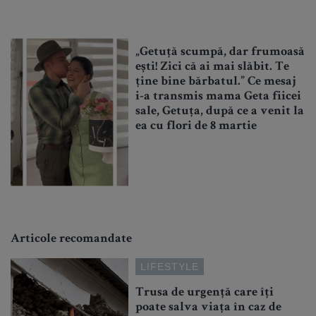
„Getuță scumpă, dar frumoasă
ești! Zici că ai mai slăbit. Te
ține bine bărbatul.” Ce mesaj
i-a transmis mama Geta fiicei
sale, Getuța, după ce a venit la
ea cu flori de 8 martie
Articole recomandate
LIFESTYLE
Trusa de urgență care îți
poate salva viața în caz de