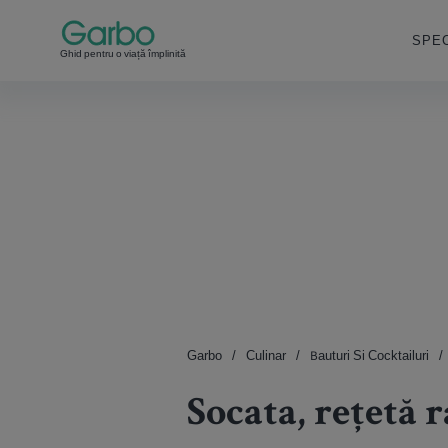
SPEC
Ghid pentru o viață împlinită
Garbo
Culinar
Bauturi Si Cocktailuri
Socata, rețetă r