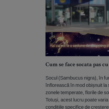
Cum se face socata pas cu
Socul (Sambucus nigra), în func
înflorească în mod obișnuit la s
zonele temperate, florile de so
Totuși, acest lucru poate varia î
condițiile specifice de creștere