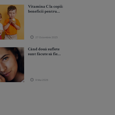
Vitamina C la copii:
beneficii pentru
imunitate și surse
naturale
27 Octombrie 2025
Când două suflete
sunt făcute să fie
împreună, anumite
lucruri se întâmplă în
univers
8 Mai 2026