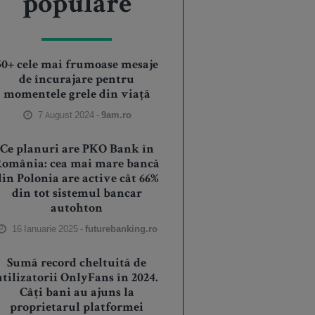
populare
50+ cele mai frumoase mesaje
de încurajare pentru
momentele grele din viață
7 August 2024 -
9am.ro
Ce planuri are PKO Bank în
România: cea mai mare bancă
din Polonia are active cât 66%
din tot sistemul bancar
autohton
16 Ianuarie 2025 -
futurebanking.ro
Sumă record cheltuită de
utilizatorii OnlyFans în 2024.
Câți bani au ajuns la
proprietarul platformei