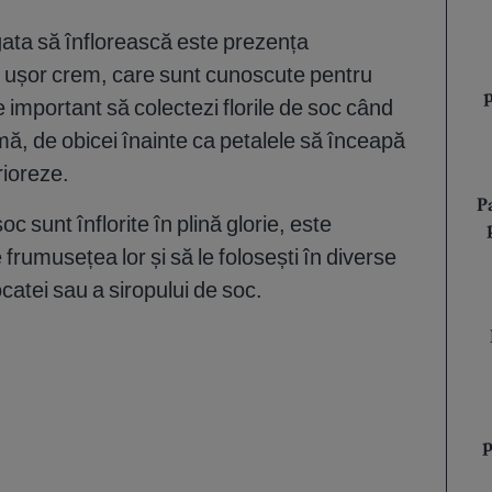
gata să înflorească este prezența
u ușor crem, care sunt cunoscute pentru
e important să colectezi florile de soc când
mă, de obicei înainte ca petalele să înceapă
rioreze.
P
oc sunt înflorite în plină glorie, este
frumusețea lor și să le folosești în diverse
catei sau a siropului de soc.
p