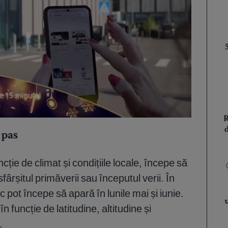
 pas
ție de climat și condițiile locale, începe să
fârșitul primăverii sau începutul verii. În
c pot începe să apară în lunile mai și iunie.
n funcție de latitudine, altitudine și
.