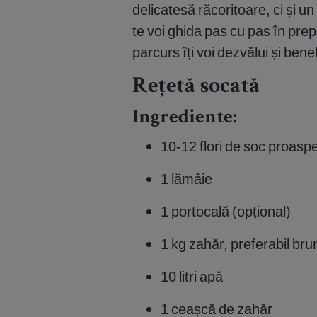
delicatesă răcoritoare, ci și un
te voi ghida pas cu pas în pre
parcurs îți voi dezvălui și bene
Rețetă socată
Ingrediente:
10-12 flori de soc proasp
1 lămâie
1 portocală (opțional)
1 kg zahăr, preferabil bru
10 litri apă
1 ceașcă de zahăr