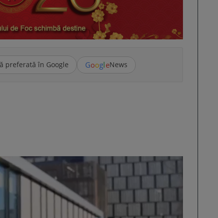
G
o
o
g
l
e
ă preferată în Google
News