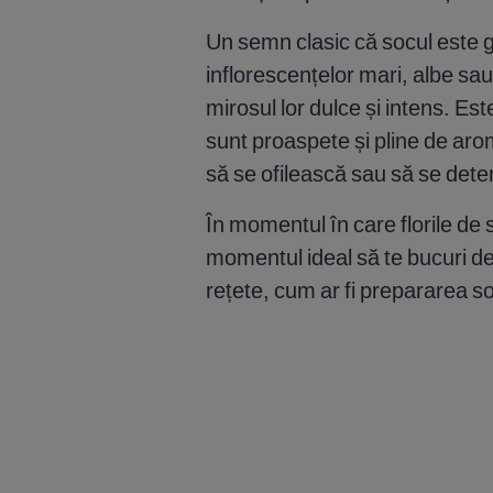
Un semn clasic că socul este 
inflorescențelor mari, albe sa
mirosul lor dulce și intens. Est
sunt proaspete și pline de aro
să se ofilească sau să se dete
În momentul în care florile de s
momentul ideal să te bucuri de 
rețete, cum ar fi prepararea so