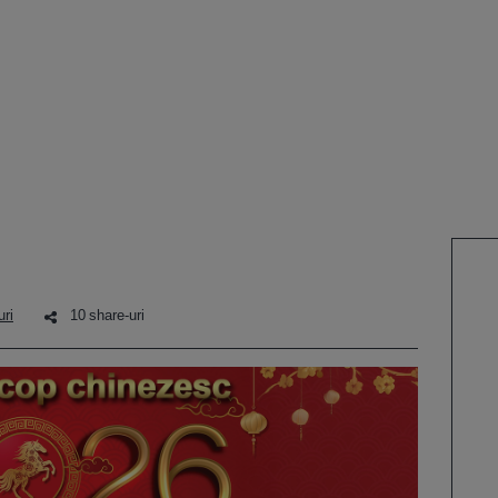
uri
10 share-uri