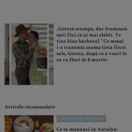
„Getuță scumpă, dar frumoasă
ești! Zici că ai mai slăbit. Te
ține bine bărbatul.” Ce mesaj
i-a transmis mama Geta fiicei
sale, Getuța, după ce a venit la
ea cu flori de 8 martie
Articole recomandate
LIFESTYLE CULINAR
Ce să mănânci în Antalya: