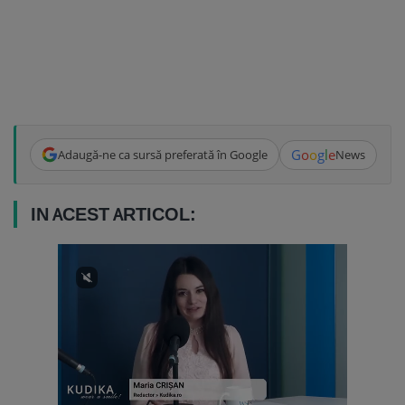
G
o
o
g
l
e
Adaugă-ne ca sursă preferată în Google
News
IN ACEST ARTICOL: