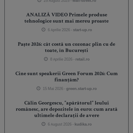
25 August 2025 -
wall-street.ro
ANALIZĂ VIDEO Primele produse
tehnologice sunt mai mereu proaste
6 Aprilie 2026 -
start-up.ro
Paște 2026: cât costă un cozonac plin cu de
toate, în București
8 Aprilie 2026 -
retail.ro
Cine sunt speakerii Green Forum 2026: Cum
finanțăm?
15 Mai 2026 -
green.start-up.ro
Călin Georgescu, ”apărătorul” leului
românesc, are depozitele în euro: cum arată
ultimele declarații de avere
6 August 2026 -
kudika.ro