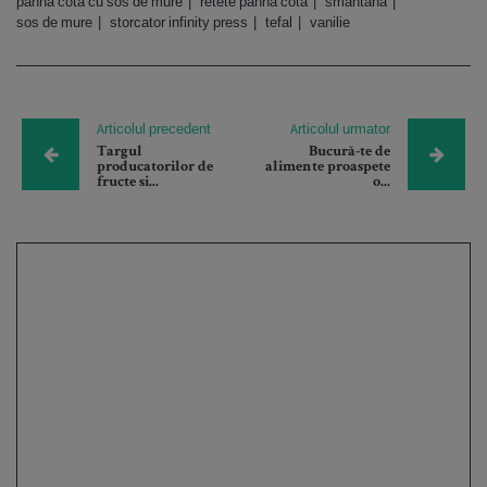
panna cota cu sos de mure
retete panna cota
smantana
sos de mure
storcator infinity press
tefal
vanilie
Articolul precedent
Articolul urmator
Targul
Bucură-te de
producatorilor de
alimente proaspete
fructe si...
o...