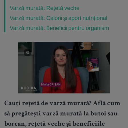
Varză murată: Rețetă veche
Varză murată: Calorii și aport nutrițional
Varză murată: Beneficii pentru organism
Cauți rețetă de varză murată? Află cum
să pregătești varză murată la butoi sau
borcan, rețetă veche și beneficiile