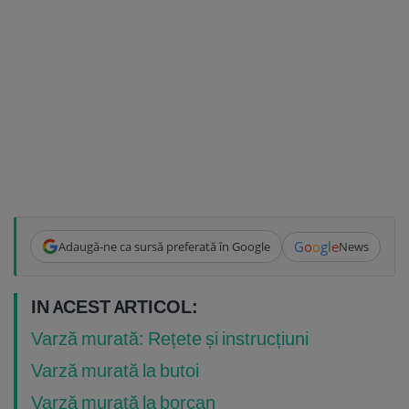
G
o
o
g
l
e
Adaugă-ne ca sursă preferată în Google
News
IN ACEST ARTICOL:
Varză murată: Rețete și instrucțiuni
Varză murată la butoi
Varză murată la borcan