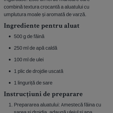
combină textura crocantă a aluatului cu
umplutura moale și aromată de varză.
Ingrediente pentru aluat
500 g de făină
250 ml de apă caldă
100 ml de ulei
1 plic de drojdie uscată
1 linguriță de sare
Instrucțiuni de preparare
Prepararea aluatului: Amestecă făina cu
sarea și drojdia, adaugă uleiul și apa