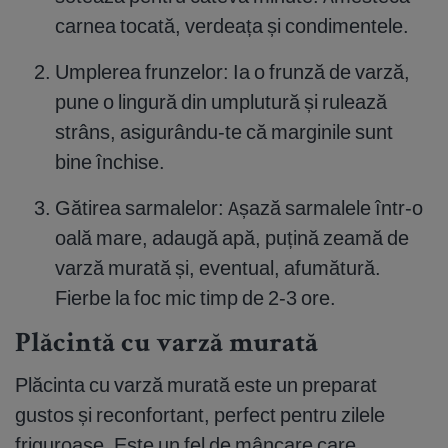
carnea tocată, verdeața și condimentele.
Umplerea frunzelor: Ia o frunză de varză,
pune o lingură din umplutură și rulează
strâns, asigurându-te că marginile sunt
bine închise.
Gătirea sarmalelor: Așază sarmalele într-o
oală mare, adaugă apă, puțină zeamă de
varză murată și, eventual, afumătură.
Fierbe la foc mic timp de 2-3 ore.
Plăcintă cu varză murată
Plăcinta cu varză murată este un preparat
gustos și reconfortant, perfect pentru zilele
friguroase. Este un fel de mâncare care