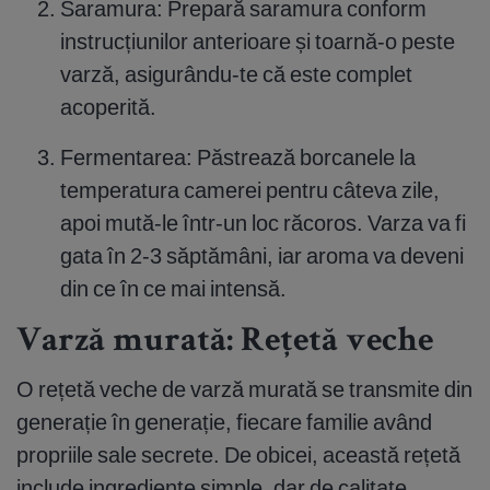
Saramura: Prepară saramura conform
instrucțiunilor anterioare și toarnă-o peste
varză, asigurându-te că este complet
acoperită.
Fermentarea: Păstrează borcanele la
temperatura camerei pentru câteva zile,
apoi mută-le într-un loc răcoros. Varza va fi
gata în 2-3 săptămâni, iar aroma va deveni
din ce în ce mai intensă.
Varză murată: Rețetă veche
O rețetă veche de varză murată se transmite din
generație în generație, fiecare familie având
propriile sale secrete. De obicei, această rețetă
include ingrediente simple, dar de calitate,