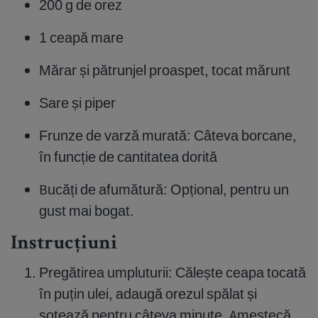
200 g de orez
1 ceapă mare
Mărar și pătrunjel proaspet, tocat mărunt
Sare și piper
Frunze de varză murată: Câteva borcane,
în funcție de cantitatea dorită
Bucăți de afumătură: Opțional, pentru un
gust mai bogat.
Instrucțiuni
Pregătirea umpluturii: Călește ceapa tocată
în puțin ulei, adaugă orezul spălat și
sotează pentru câteva minute. Amestecă