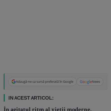
G
o
o
g
l
e
Adaugă-ne ca sursă preferată în Google
News
IN ACEST ARTICOL:
În agitatul ritm al vieții moderne,