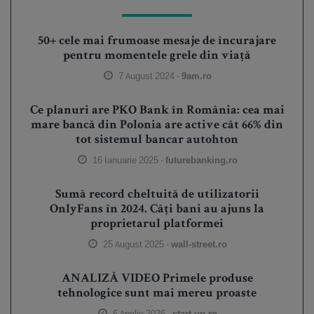
50+ cele mai frumoase mesaje de încurajare
pentru momentele grele din viață
7 August 2024 -
9am.ro
Ce planuri are PKO Bank în România: cea mai
mare bancă din Polonia are active cât 66% din
tot sistemul bancar autohton
16 Ianuarie 2025 -
futurebanking.ro
Sumă record cheltuită de utilizatorii
OnlyFans în 2024. Câți bani au ajuns la
proprietarul platformei
25 August 2025 -
wall-street.ro
ANALIZĂ VIDEO Primele produse
tehnologice sunt mai mereu proaste
6 Aprilie 2026 -
start-up.ro