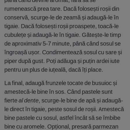
rumenească prea tare. Dacă folosești roșii din
conservă, scurge-le de zeamă și adaugă-le în
tigaie. Dacă folosești roșii proaspete, toacă-le
cubulețe și adaugă-le în tigaie. Gătește-le timp
de aproximativ 5-7 minute, până când sosul se
îngroașă ușor. Condimentează sosul cu sare și
piper după gust. Poți adăuga și puțin ardei iute
pentru un plus de iuțeală, dacă îți place.
La final, adaugă frunzele tocate de busuioc și
amestecă-le bine în sos. Când pastele sunt
fierte
al dente
, scurge-le bine de apă și adaugă-
le direct în tigaie, peste sosul de roșii. Amestecă
bine pastele cu sosul, astfel încât să se îmbibe
bine cu aromele. Opțional, presară parmezan