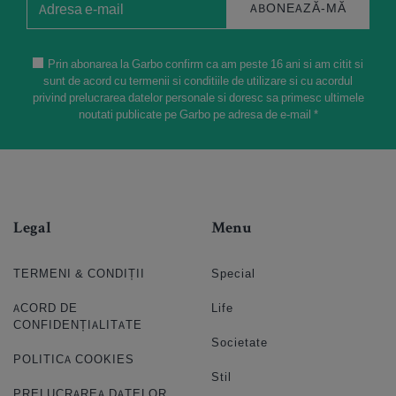
ABONEAZĂ-MĂ
Prin abonarea la Garbo confirm ca am peste 16 ani si am citit si
sunt de acord cu termenii si conditiile de utilizare si cu acordul
privind prelucrarea datelor personale si doresc sa primesc ultimele
noutati publicate pe Garbo pe adresa de e-mail *
Legal
Menu
TERMENI & CONDIȚII
Special
ACORD DE
Life
CONFIDENȚIALITATE
Societate
POLITICA COOKIES
Stil
PRELUCRAREA DATELOR