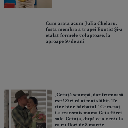
Cum arată acum Julia Chelaru,
fosta membră a trupei Exotic! Și-a
etalat formele voluptoase, la
aproape 50 de ani
„Getuță scumpă, dar frumoasă
ești! Zici că ai mai slăbit. Te
ține bine bărbatul.” Ce mesaj
i-a transmis mama Geta fiicei
sale, Getuța, după ce a venit la
ea cu flori de 8 martie