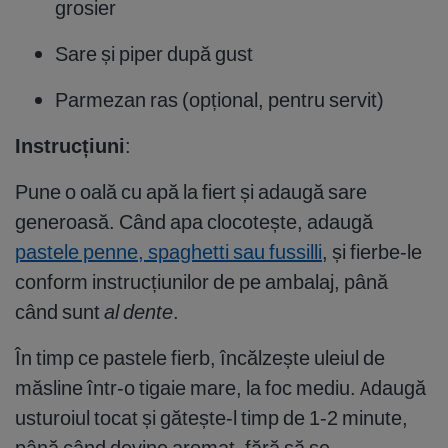
grosier
Sare și piper după gust
Parmezan ras (opțional, pentru servit)
Instrucțiuni
:
Pune o oală cu apă la fiert și adaugă sare
generoasă. Când apa clocotește, adaugă
pastele penne, spaghetti sau fussilli
, și fierbe-le
conform instrucțiunilor de pe ambalaj, până
când sunt
al dente
.
În timp ce pastele fierb, încălzește uleiul de
măsline într-o tigaie mare, la foc mediu. Adaugă
usturoiul tocat și gătește-l timp de 1-2 minute,
până când devine aromat, fără să se