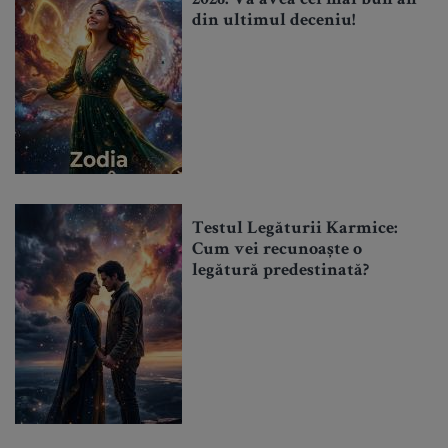
2026. Va avea cel mai bun an
din ultimul deceniu!
Testul Legăturii Karmice:
Cum vei recunoaște o
legătură predestinată?