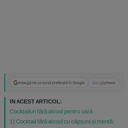
G
o
o
g
l
e
Adaugă-ne ca sursă preferată în Google
News
IN ACEST ARTICOL:
Cocktailuri fără alcool pentru vară
1) Cocktail fără alcool cu căpșuni și mentă: