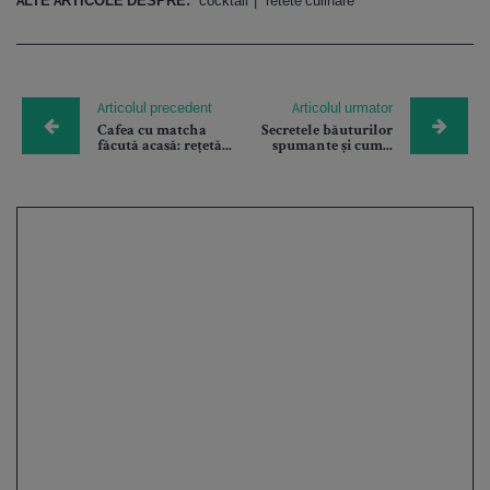
ALTE ARTICOLE DESPRE:
cocktail
retete culinare
Articolul precedent
Articolul urmator
Cafea cu matcha
Secretele băuturilor
făcută acasă: rețetă...
spumante și cum...