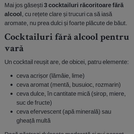
Mai jos găsești
3 cocktailuri răcoritoare fără
alcool
, cu rețete clare și trucuri ca să iasă
aromate, nu prea dulci și foarte plăcute de băut.
Cocktailuri fără alcool pentru
vară
Un cocktail reușit are, de obicei, patru elemente:
ceva acrișor (lămâie, lime)
ceva aromat (mentă, busuioc, rozmarin)
ceva dulce, în cantitate mică (sirop, miere,
suc de fructe)
ceva efervescent (apă minerală) sau
gheață multă