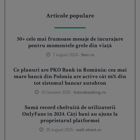
Articole populare
50+ cele mai frumoase mesaje de încurajare
pentru momentele grele din viață
7 August 2024 -
9am.ro
Ce planuri are PKO Bank în România: cea mai
mare bancă din Polonia are active cât 66% din
tot sistemul bancar autohton
16 Ianuarie 2025 -
futurebanking.ro
Sumă record cheltuită de utilizatorii
OnlyFans în 2024. Câți bani au ajuns la
proprietarul platformei
25 August 2025 -
wall-street.ro