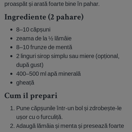
proaspăt și arată foarte bine în pahar.
Ingrediente (2 pahare)
8–10 căpșuni
zeama de la ½ lămâie
8–10 frunze de mentă
2 linguri sirop simplu sau miere (opțional,
după gust)
400–500 ml apă minerală
gheață
Cum îl prepari
Pune căpșunile într-un bol și zdrobește-le
ușor cu o furculiță.
Adaugă lămâia și menta și presează foarte