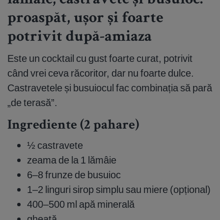
lămâie, castravete și busuioc:
proaspăt, ușor și foarte
potrivit după-amiaza
Este un cocktail cu gust foarte curat, potrivit
când vrei ceva răcoritor, dar nu foarte dulce.
Castravetele și busuiocul fac combinația să pară
„de terasă”.
Ingrediente (2 pahare)
½ castravete
zeama de la 1 lămâie
6–8 frunze de busuioc
1–2 linguri sirop simplu sau miere (opțional)
400–500 ml apă minerală
gheață