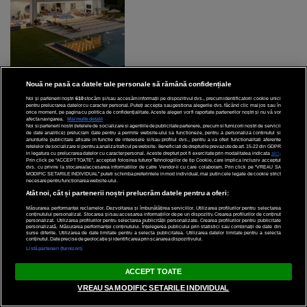
Nouă ne pasă ca datele tale personale să rămână confidențiale
Noi și partenerii noștri
610
stocăm și/sau accesăm informații pe dispozitivul dvs., precum identificatorii cookie unici
pentru prelucrarea datelor cu caracter personal. Puteți accepta sau gestiona alegerile dvs. făcând clic mai jos sau în
Nicki Minaj și-a anulat
orice moment, pe pagina cu politica de confidențialitate. Aceste alegeri vor fi raportate partenerilor noștri și nu vă vor
afecta navigarea.
Mai multe detalii
concertul la SAGA 2024: Află
Noi si partenerii nostri (retelele de socializare si agentiile de publicitate partenere, precum si furnizorii nostri de servicii
de date analitice) prelucram date pentru a permite website-ului sa functioneze, pentru a personaliza continutul si
cum îți poți recupera banii
anunturile publicitare afisate in functie de interesele si/sau profilul dvs., pentru a va oferi functionalitati aferente
retelelor de socializare si pentru a analiza traficul pe website. Beneficiati de drepturile prevazute de art. 15-22 din GDPR
in legatura cu prelucrarea datelor cu caracter personal. Aceste drepturi pot fi exercitate prin modalitatea indicata
aici
.
Prin click pe “ACCEPT TOATE”, acceptati folosirea tuturor Tehnologiilor de tip Cookie, care implica inclusiv acceptul
dvs. cu privire la stocarea/accesarea informatiilor de catre Vendor-ii cu care colaboram. Prin click pe “VREAU SA
MODIFIC SETARILE INDIVIDUAL” puteti schimba preferintele in mod individual, mai putin cele legate de cookie strict
necesare pentru functionarea website-ului.
Atât noi, cât și partenerii noștri prelucrăm datele pentru a oferi:
Măsurarea performanței reclamelor. Dezvoltarea și îmbunătățirea serviciilor. Utilizarea profilurilor pentru selectarea
conținutului personalizat. Stocarea și/sau accesarea informațiilor de pe un dispozitiv. Crearea profilurilor de conținut
personalizat. Utilizarea profilurilor pentru selectarea publicității personalizate. Crearea profilurilor pentru publicitate
personalizată. Măsurarea performanței conținutului. Înțelegerea publicului prin statistici sau combinații de date din
surse diferite. Utilizarea de date limitate pentru a selecta publicitatea. Utilizarea datelor limitate pentru a selecta
conținutul. Date precise de geolocație și identificarea prin scanarea dispozitivului.
Listă parteneri (furnizori)
ACCEPT TOATE
Anularea concertului Nicki
VREAU SA MODIFIC SETARILE INDIVIDUAL
Minaj la SAGA Festival