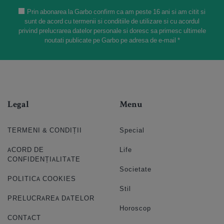
Prin abonarea la Garbo confirm ca am peste 16 ani si am citit si
sunt de acord cu termenii si conditiile de utilizare si cu acordul
privind prelucrarea datelor personale si doresc sa primesc ultimele
noutati publicate pe Garbo pe adresa de e-mail *
Legal
Menu
TERMENI & CONDIȚII
Special
ACORD DE
Life
CONFIDENȚIALITATE
Societate
POLITICA COOKIES
Stil
PRELUCRAREA DATELOR
Horoscop
CONTACT