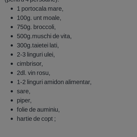
1 portocala mare,
100g. unt moale,
750g. broccoli,
500g.muschi de vita,
300g.taietei lati,
2-3 linguri ulei,
cimbrisor,
2dl. vin rosu,
1-2 linguri amidon alimentar,
sare,
piper,
folie de auminiu,
hartie de copt ;