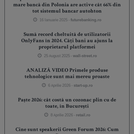
mare bancă din Polonia are active cât 66% din
tot sistemul bancar autohton
16 Ianuarie 2025 -
futurebanking.ro
Sumă record cheltuită de utilizatorii
OnlyFans în 2024. Câți bani au ajuns la
proprietarul platformei
25 August 2025 -
wall-street.ro
ANALIZĂ VIDEO Primele produse
tehnologice sunt mai mereu proaste
6 Aprilie 2026 -
start-up.ro
Paște 2026: cât costă un cozonac plin cu de
toate, în București
8 Aprilie 2026 -
retail.ro
Cine sunt speakerii Green Forum 2026: Cum