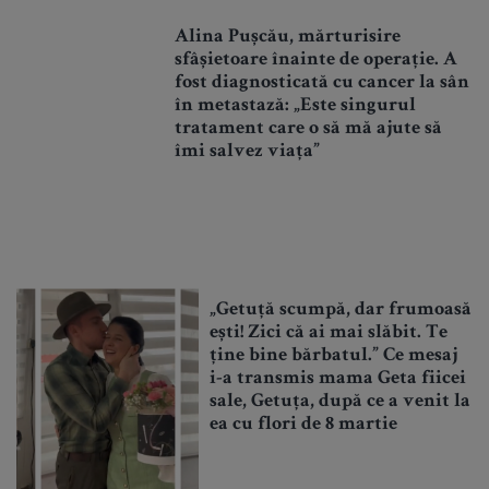
Alina Pușcău, mărturisire
sfâșietoare înainte de operație. A
fost diagnosticată cu cancer la sân
în metastază: „Este singurul
tratament care o să mă ajute să
îmi salvez viața”
„Getuță scumpă, dar frumoasă
ești! Zici că ai mai slăbit. Te
ține bine bărbatul.” Ce mesaj
i-a transmis mama Geta fiicei
sale, Getuța, după ce a venit la
ea cu flori de 8 martie