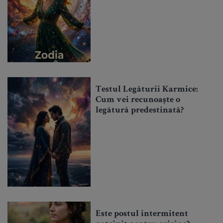
Testul Legăturii Karmice:
Cum vei recunoaște o
legătură predestinată?
Este postul intermitent