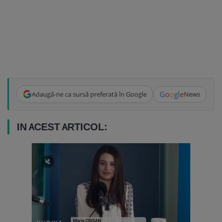
G
o
o
g
l
e
Adaugă-ne ca sursă preferată în Google
News
IN ACEST ARTICOL: