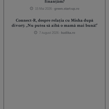
finanțăm?
15 Mai 2026 -
green.start-up.ro
Connect-R, despre relația cu Misha după
divorț: „Nu putea să aibă o mamă mai bună!”
7 August 2026 -
kudika.ro