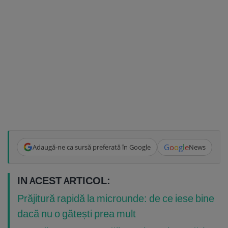
G
o
o
g
l
e
Adaugă-ne ca sursă preferată în Google
News
IN ACEST ARTICOL:
Prăjitură rapidă la microunde: de ce iese bine
dacă nu o gătești prea mult