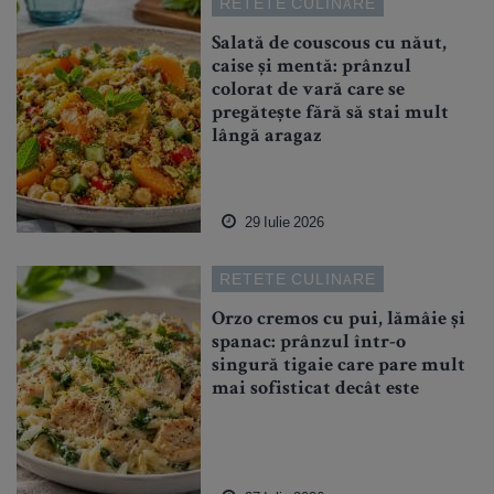
RETETE CULINARE
Salată de couscous cu năut,
caise și mentă: prânzul
colorat de vară care se
pregătește fără să stai mult
lângă aragaz
29 Iulie 2026
RETETE CULINARE
Orzo cremos cu pui, lămâie și
spanac: prânzul într-o
singură tigaie care pare mult
mai sofisticat decât este