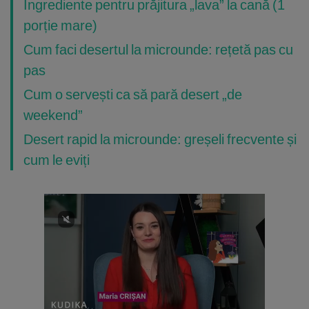
Ingrediente pentru prăjitura „lava” la cană (1
porție mare)
Cum faci desertul la microunde: rețetă pas cu
pas
Cum o servești ca să pară desert „de
weekend”
Desert rapid la microunde: greșeli frecvente și
cum le eviți