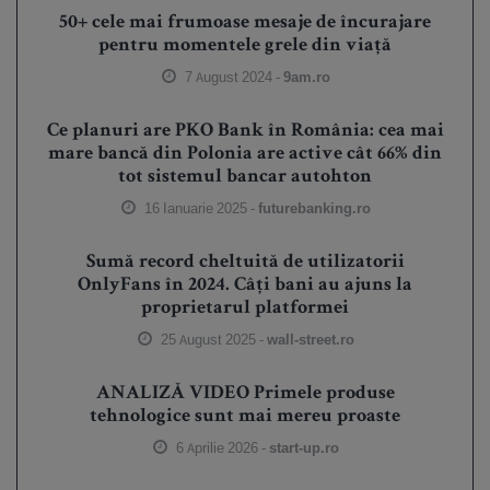
50+ cele mai frumoase mesaje de încurajare
pentru momentele grele din viață
7 August 2024 -
9am.ro
Ce planuri are PKO Bank în România: cea mai
mare bancă din Polonia are active cât 66% din
tot sistemul bancar autohton
16 Ianuarie 2025 -
futurebanking.ro
Sumă record cheltuită de utilizatorii
OnlyFans în 2024. Câți bani au ajuns la
proprietarul platformei
25 August 2025 -
wall-street.ro
ANALIZĂ VIDEO Primele produse
tehnologice sunt mai mereu proaste
6 Aprilie 2026 -
start-up.ro