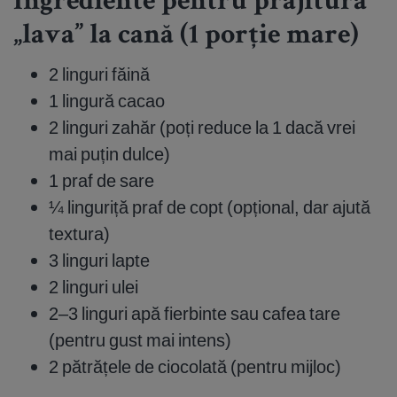
Ingrediente pentru prăjitura
„lava” la cană (1 porție mare)
2 linguri făină
1 lingură cacao
2 linguri zahăr (poți reduce la 1 dacă vrei
mai puțin dulce)
1 praf de sare
¼ linguriță praf de copt (opțional, dar ajută
textura)
3 linguri lapte
2 linguri ulei
2–3 linguri apă fierbinte sau cafea tare
(pentru gust mai intens)
2 pătrățele de ciocolată (pentru mijloc)