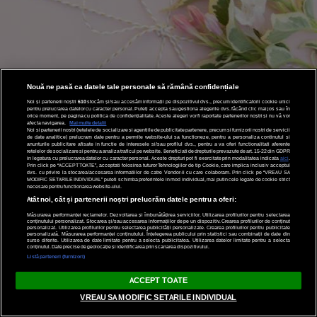
Nouă ne pasă ca datele tale personale să rămână confidențiale
Noi și partenerii noștri
610
stocăm și/sau accesăm informații pe dispozitivul dvs., precum identificatorii cookie unici
pentru prelucrarea datelor cu caracter personal. Puteți accepta sau gestiona alegerile dvs. făcând clic mai jos sau în
orice moment, pe pagina cu politica de confidențialitate. Aceste alegeri vor fi raportate partenerilor noștri și nu vă vor
afecta navigarea.
Mai multe detalii
Noi si partenerii nostri (retelele de socializare si agentiile de publicitate partenere, precum si furnizorii nostri de servicii
de date analitice) prelucram date pentru a permite website-ului sa functioneze, pentru a personaliza continutul si
anunturile publicitare afisate in functie de interesele si/sau profilul dvs., pentru a va oferi functionalitati aferente
retelelor de socializare si pentru a analiza traficul pe website. Beneficiati de drepturile prevazute de art. 15-22 din GDPR
in legatura cu prelucrarea datelor cu caracter personal. Aceste drepturi pot fi exercitate prin modalitatea indicata
aici
.
Prin click pe “ACCEPT TOATE”, acceptati folosirea tuturor Tehnologiilor de tip Cookie, care implica inclusiv acceptul
dvs. cu privire la stocarea/accesarea informatiilor de catre Vendor-ii cu care colaboram. Prin click pe “VREAU SA
MODIFIC SETARILE INDIVIDUAL” puteti schimba preferintele in mod individual, mai putin cele legate de cookie strict
necesare pentru functionarea website-ului.
Atât noi, cât și partenerii noștri prelucrăm datele pentru a oferi:
Măsurarea performanței reclamelor. Dezvoltarea și îmbunătățirea serviciilor. Utilizarea profilurilor pentru selectarea
conținutului personalizat. Stocarea și/sau accesarea informațiilor de pe un dispozitiv. Crearea profilurilor de conținut
personalizat. Utilizarea profilurilor pentru selectarea publicității personalizate. Crearea profilurilor pentru publicitate
personalizată. Măsurarea performanței conținutului. Înțelegerea publicului prin statistici sau combinații de date din
surse diferite. Utilizarea de date limitate pentru a selecta publicitatea. Utilizarea datelor limitate pentru a selecta
conținutul. Date precise de geolocație și identificarea prin scanarea dispozitivului.
Listă parteneri (furnizori)
ABONARE NEWSLETTER
ACCEPT TOATE
Bucură-te de cele mai frumoase articole Garbo și pe email!
VREAU SA MODIFIC SETARILE INDIVIDUAL