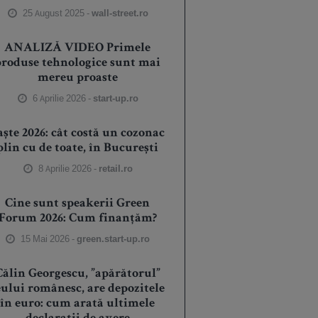
25 August 2025 -
wall-street.ro
ANALIZĂ VIDEO Primele
produse tehnologice sunt mai
mereu proaste
6 Aprilie 2026 -
start-up.ro
aște 2026: cât costă un cozonac
plin cu de toate, în București
8 Aprilie 2026 -
retail.ro
Cine sunt speakerii Green
Forum 2026: Cum finanțăm?
15 Mai 2026 -
green.start-up.ro
Călin Georgescu, ”apărătorul”
eului românesc, are depozitele
în euro: cum arată ultimele