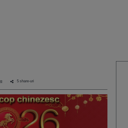
re
5 share-uri