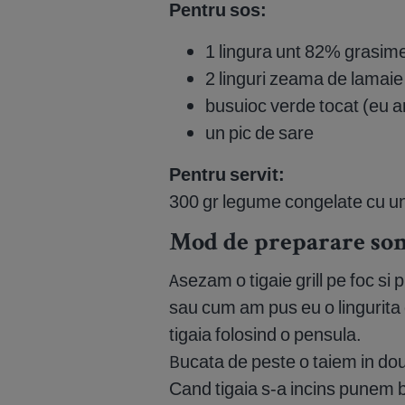
Pentru sos:
1 lingura unt 82% grasim
2 linguri zeama de lamaie
busuioc verde tocat (eu 
un pic de sare
Pentru servit:
300 gr legume congelate cu unt
Mod de preparare somo
Asezam o tigaie grill pe foc si 
sau cum am pus eu o lingurita
tigaia folosind o pensula.
Bucata de peste o taiem in do
Cand tigaia s-a incins punem b