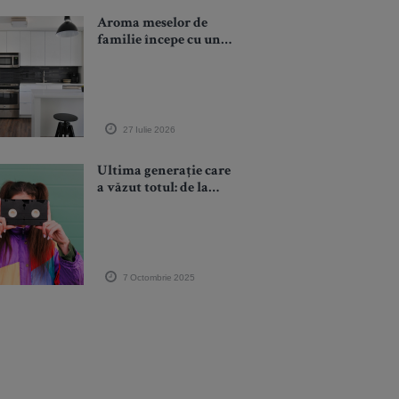
Aroma meselor de
familie începe cu un
electrocasnic dedicat
27 Iulie 2026
Ultima generație care
a văzut totul: de la
vinil la AI, de la
scrisori la WhatsApp,
de la paie în sifon la
drone pe cer
7 Octombrie 2025