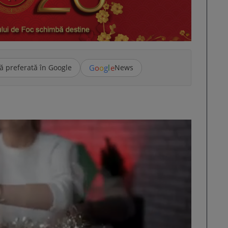
G
o
o
g
l
e
ă preferată în Google
News