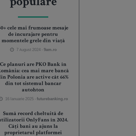
populare
50+ cele mai frumoase mesaje
de încurajare pentru
momentele grele din viață
7 August 2024 -
9am.ro
Ce planuri are PKO Bank în
România: cea mai mare bancă
din Polonia are active cât 66%
din tot sistemul bancar
autohton
16 Ianuarie 2025 -
futurebanking.ro
Sumă record cheltuită de
utilizatorii OnlyFans în 2024.
Câți bani au ajuns la
proprietarul platformei