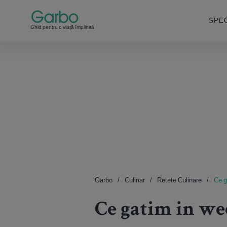
SPEC
Ghid pentru o viață împlinită
Garbo
Culinar
Retete Culinare
Ce g
Ce gatim in w