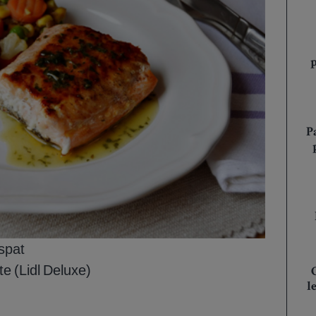
P
spat
te (Lidl Deluxe)
l