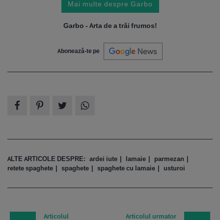
Mai multe despre Garbo
Garbo - Arta de a trăi frumos!
Abonează-te pe
ALTE ARTICOLE DESPRE:
ardei iute
lamaie
parmezan
retete spaghete
spaghete
spaghete cu lamaie
usturoi
Articolul
Articolul urmator