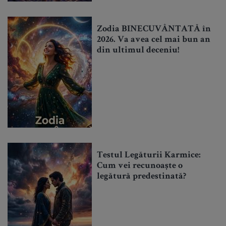
Zodia BINECUVÂNTATĂ în
2026. Va avea cel mai bun an
din ultimul deceniu!
Testul Legăturii Karmice:
Cum vei recunoaște o
legătură predestinată?