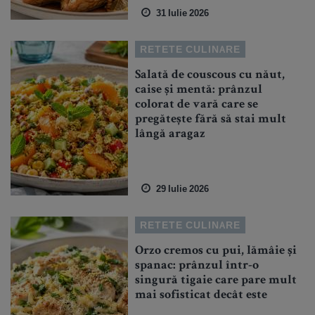
31 Iulie 2026
RETETE CULINARE
Salată de couscous cu năut,
caise și mentă: prânzul
colorat de vară care se
pregătește fără să stai mult
lângă aragaz
29 Iulie 2026
RETETE CULINARE
Orzo cremos cu pui, lămâie și
spanac: prânzul într-o
singură tigaie care pare mult
mai sofisticat decât este