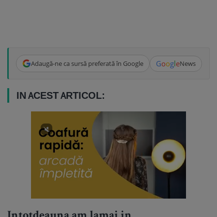
G
o
o
g
l
e
Adaugă-ne ca sursă preferată în Google
News
IN ACEST ARTICOL:
Intotdeauna am lamai in