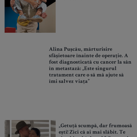
Alina Pușcău, mărturisire
sfâșietoare înainte de operație. A
fost diagnosticată cu cancer la sân
în metastază: „Este singurul
tratament care o să mă ajute să
îmi salvez viața”
„Getuță scumpă, dar frumoasă
ești! Zici că ai mai slăbit. Te