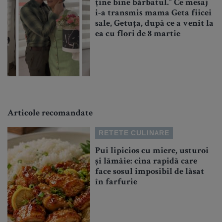
ține bine bărbatul.” Ce mesaj
i-a transmis mama Geta fiicei
sale, Getuța, după ce a venit la
ea cu flori de 8 martie
Articole recomandate
RETETE CULINARE
Pui lipicios cu miere, usturoi
și lămâie: cina rapidă care
face sosul imposibil de lăsat
în farfurie