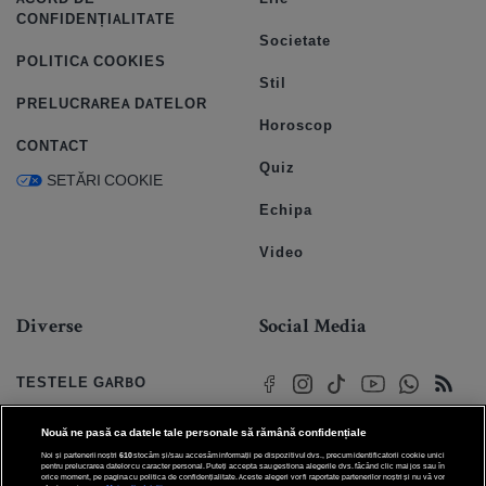
CONFIDENȚIALITATE
Societate
POLITICA COOKIES
Stil
PRELUCRAREA DATELOR
Horoscop
CONTACT
Quiz
SETĂRI COOKIE
Echipa
Video
Diverse
Social Media
TESTELE GARBO
HOROSCOP
Nouă ne pasă ca datele tale personale să rămână confidențiale
Noi și partenerii noștri
610
stocăm și/sau accesăm informații pe dispozitivul dvs., precum identificatorii cookie unici
HOROSCOPUL IUBIRII
pentru prelucrarea datelor cu caracter personal. Puteți accepta sau gestiona alegerile dvs. făcând clic mai jos sau în
orice moment, pe pagina cu politica de confidențialitate. Aceste alegeri vor fi raportate partenerilor noștri și nu vă vor